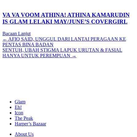
VA VA VOOM ATHINA! ATHINA KAMARUDIN
IS GLAM LELAKI MAY/JUNE’S COVERGIRL
Bacaan Lanjut
Posts
← AFIQ SAID, UNGGUL DARI LANTAI PERAGAAN KE
PENTAS BINA BADAN
navigation
SENTUH, UBAH STIGMA LAPUK URUTAN & FASIAL
HANYA UNTUK PEREMPUAN →
Glam
Eh!
Icon
The Peak
Harper’s Bazaar
About Us