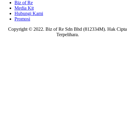
Biz of Re
Media Kit
Hubungi Kami
Promosi
Copyright © 2022. Biz of Re Sdn Bhd (812334M). Hak Cipta
Terpelihara.