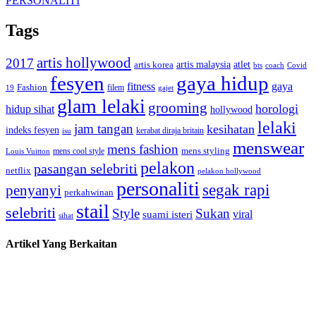
PERSONALITI
Tags
artis hollywood
2017
artis malaysia
artis korea
atlet
bts
coach
Covid
fesyen
gaya hidup
gaya
fitness
Fashion
19
filem
gajet
glam lelaki
grooming
horologi
hidup sihat
hollywood
lelaki
jam tangan
kesihatan
indeks fesyen
kerabat diraja britain
isu
menswear
mens fashion
mens cool style
mens styling
Louis Vuitton
pelakon
pasangan selebriti
netflix
pelakon hollywood
personaliti
segak rapi
penyanyi
perkahwinan
stail
selebriti
Style
Sukan
viral
suami isteri
sihat
Artikel Yang Berkaitan