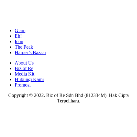
Glam
Eh!
Icon
The Peak
Harper’s Bazaar
About Us
Biz of Re
Media Kit
Hubungi Kami
Promosi
Copyright © 2022. Biz of Re Sdn Bhd (812334M). Hak Cipta
Terpelihara.