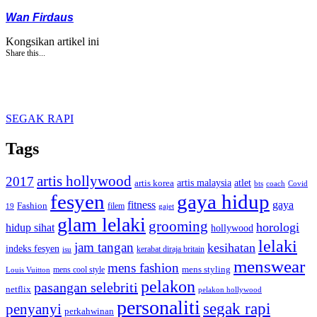
Wan Firdaus
Kongsikan artikel ini
Share this...
SEGAK RAPI
Tags
artis hollywood
2017
artis malaysia
artis korea
atlet
bts
coach
Covid
fesyen
gaya hidup
gaya
fitness
Fashion
19
filem
gajet
glam lelaki
grooming
horologi
hidup sihat
hollywood
lelaki
jam tangan
kesihatan
indeks fesyen
kerabat diraja britain
isu
menswear
mens fashion
mens cool style
mens styling
Louis Vuitton
pelakon
pasangan selebriti
netflix
pelakon hollywood
personaliti
segak rapi
penyanyi
perkahwinan