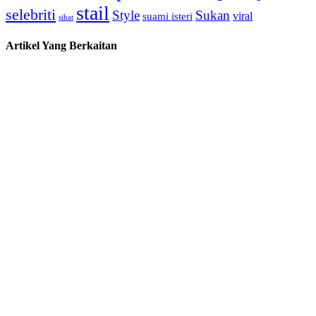
stail
selebriti
Style
Sukan
viral
suami isteri
sihat
Artikel Yang Berkaitan