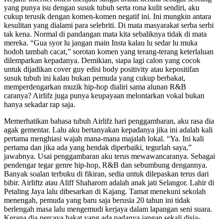
yang punya isu dengan susuk tubuh serta rona kulit sendiri, aku
cukup terusik dengan komen-komen negatif ini. Ini mungkin antara
kesulitan yang dialami para selebriti. Di mata masyarakat serba serbi
tak kena. Normal di pandangan mata kita sebaliknya tidak di mata
mereka. “Gua syor lu jangan main Insta kalau lu sedar lu muka
hodoh tambah cacat,” sorotan komen yang terang-terang keterlaluan
dilemparkan kepadanya. Demikian, siapa lagi calon yang cocok
untuk dijadikan cover guy edisi body positivity atau kepositifan
susuk tubuh ini kalau bukan pemuda yang cukup berbakat,
memperdengarkan muzik hip-hop dialiri sama alunan R&B
caranya? Airlifz juga punya keupayaan melontarkan vokal bukan
hanya sekadar rap saja.
Memerhatikan bahasa tubuh Airlifz hari penggambaran, aku rasa dia
agak gementar. Lalu aku bertanyakan kepadanya jika ini adalah kali
pertama menghiasi wajah mana-mana majalah lokal. “Ya. Ini kali
pertama dan jika ada yang hendak diperbaiki, tegurlah saya,”
jawabnya. Usai penggambaran aku terus mewawancaranya. Sebagai
pendengar tegar genre hip-hop, R&B dan sebumbung dengannya.
Banyak soalan terbuku di fikiran, sedia untuk dilepaskan terus dari
bibir. Airliftz atau Aliff Shaharom adalah anak jati Selangor. Lahir di
Petaling Jaya lalu dibesarkan di Kajang. Tamat menekuni sekolah
menengah, pemuda yang baru saja berusia 20 tahun ini tidak
berlengah masa lalu mengemudi kerjaya dalam lapangan seni suara.
Kerana dia percaya bakat yang ada padanya jangan sekali disia-