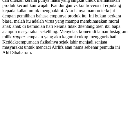
dan ditekan kerana punya masa yang singkat untuk memasarkan
produk kecantikan wajah. Kandungan vs kontroversi? Terpulang
kepada kalian untuk menghakimi. Aku hanya mampu terkejut
dengan pemilihan bahasa empunya produk itu. Ini bukan perkara
biasa, malah itu adalah virus yang mampu membinasakan moral
anak-anak di kemudian hari kerana tidak ditentang oleh ibu bapa
ataupun masyarakat sekeliling. Menyelak komen di laman Instagram
milik
rapper
tempatan yang aku kagumi cukup mengguris hati.
Ketidaksempurnaan fizikalnya sejak lahir menjadi senjata
masyarakat untuk mencaci Airlifz atau nama sebenar pemuda ini
Aliff Shaharom.