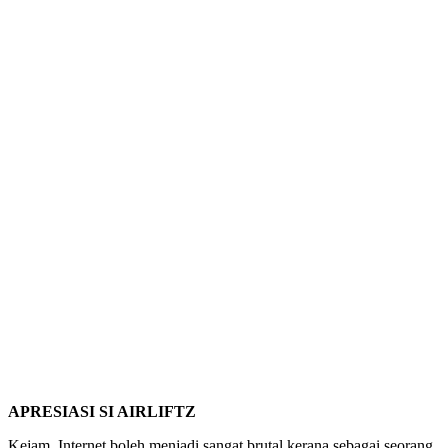
APRESIASI SI AIRLIFTZ
Kejam. Internet boleh menjadi sangat brutal kerana sebagai seorang