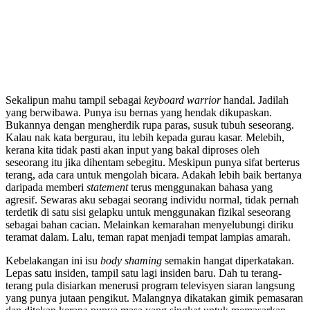
Sekalipun mahu tampil sebagai
keyboard warrior
handal. Jadilah
yang berwibawa. Punya isu bernas yang hendak dikupaskan.
Bukannya dengan mengherdik rupa paras, susuk tubuh seseorang.
Kalau nak kata bergurau, itu lebih kepada gurau kasar. Melebih,
kerana kita tidak pasti akan input yang bakal diproses oleh
seseorang itu jika dihentam sebegitu. Meskipun punya sifat berterus
terang, ada cara untuk mengolah bicara. Adakah lebih baik bertanya
daripada memberi
statement
terus menggunakan bahasa yang
agresif. Sewaras aku sebagai seorang individu normal, tidak pernah
terdetik di satu sisi gelapku untuk menggunakan fizikal seseorang
sebagai bahan cacian. Melainkan kemarahan menyelubungi diriku
teramat dalam. Lalu, teman rapat menjadi tempat lampias amarah.
Kebelakangan ini isu
body shaming
semakin hangat diperkatakan.
Lepas satu insiden, tampil satu lagi insiden baru. Dah tu terang-
terang pula disiarkan menerusi program televisyen siaran langsung
yang punya jutaan pengikut. Malangnya dikatakan gimik pemasaran