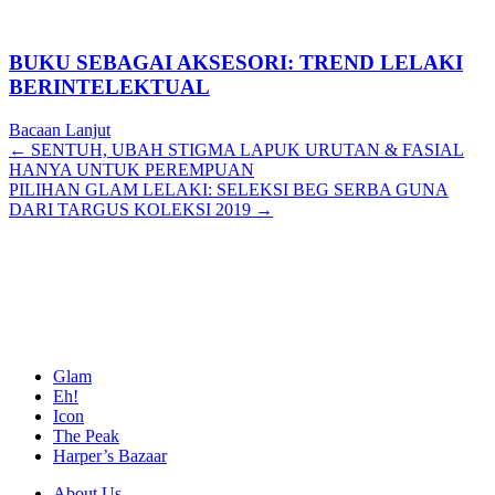
BUKU SEBAGAI AKSESORI: TREND LELAKI
BERINTELEKTUAL
Bacaan Lanjut
Posts
← SENTUH, UBAH STIGMA LAPUK URUTAN & FASIAL
HANYA UNTUK PEREMPUAN
navigation
PILIHAN GLAM LELAKI: SELEKSI BEG SERBA GUNA
DARI TARGUS KOLEKSI 2019 →
Glam
Eh!
Icon
The Peak
Harper’s Bazaar
About Us