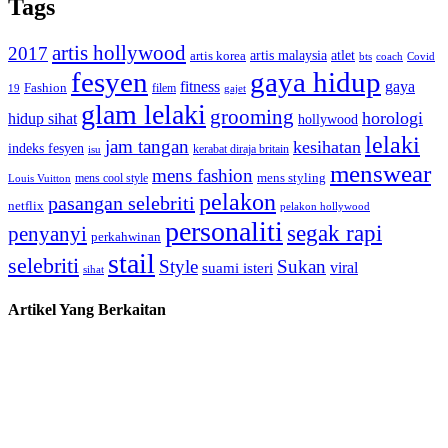
Tags
artis hollywood
2017
artis malaysia
artis korea
atlet
bts
coach
Covid
fesyen
gaya hidup
gaya
fitness
Fashion
19
filem
gajet
glam lelaki
grooming
horologi
hidup sihat
hollywood
lelaki
jam tangan
kesihatan
indeks fesyen
kerabat diraja britain
isu
menswear
mens fashion
mens cool style
mens styling
Louis Vuitton
pelakon
pasangan selebriti
netflix
pelakon hollywood
personaliti
segak rapi
penyanyi
perkahwinan
stail
selebriti
Style
Sukan
viral
suami isteri
sihat
Artikel Yang Berkaitan