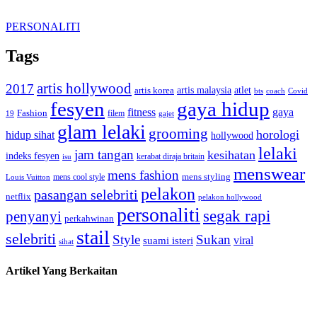
PERSONALITI
Tags
artis hollywood
2017
artis malaysia
artis korea
atlet
bts
coach
Covid
fesyen
gaya hidup
gaya
fitness
Fashion
19
filem
gajet
glam lelaki
grooming
horologi
hidup sihat
hollywood
lelaki
jam tangan
kesihatan
indeks fesyen
kerabat diraja britain
isu
menswear
mens fashion
mens cool style
mens styling
Louis Vuitton
pelakon
pasangan selebriti
netflix
pelakon hollywood
personaliti
segak rapi
penyanyi
perkahwinan
stail
selebriti
Style
Sukan
viral
suami isteri
sihat
Artikel Yang Berkaitan