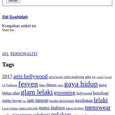
Sertai!
Siti Syahidah
Kongsikan artikel ini
Share this...
101
,
PERSONALITI
Tags
artis hollywood
2017
artis malaysia
artis korea
atlet
bts
coach
Covid
fesyen
gaya hidup
gaya
fitness
Fashion
19
filem
gajet
glam lelaki
grooming
horologi
hidup sihat
hollywood
lelaki
jam tangan
kesihatan
indeks fesyen
kerabat diraja britain
isu
menswear
mens fashion
mens cool style
mens styling
Louis Vuitton
pelakon
pasangan selebriti