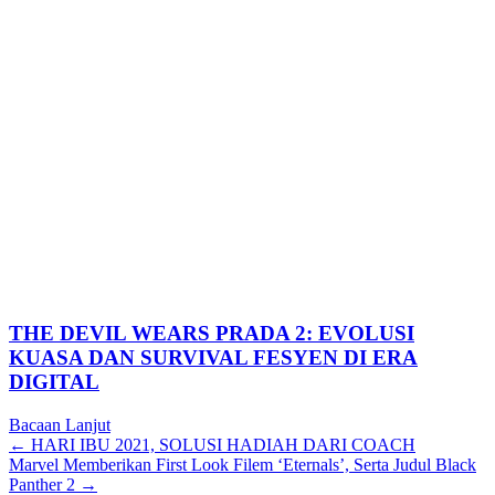
THE DEVIL WEARS PRADA 2: EVOLUSI
KUASA DAN SURVIVAL FESYEN DI ERA
DIGITAL
Bacaan Lanjut
Posts
← HARI IBU 2021, SOLUSI HADIAH DARI COACH
Marvel Memberikan First Look Filem ‘Eternals’, Serta Judul Black
navigation
Panther 2 →