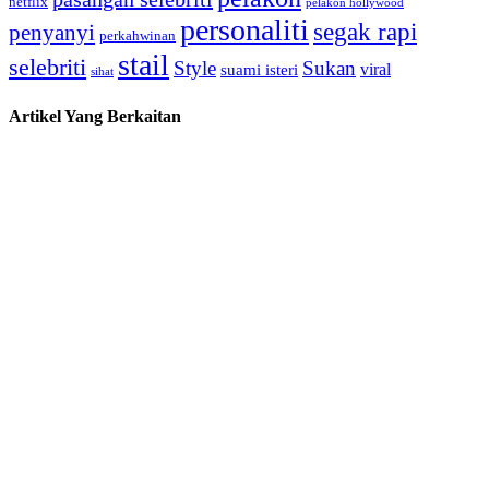
netflix
pelakon hollywood
personaliti
segak rapi
penyanyi
perkahwinan
stail
selebriti
Style
Sukan
viral
suami isteri
sihat
Artikel Yang Berkaitan