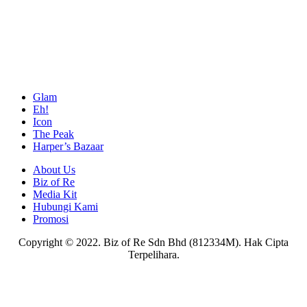
Glam
Eh!
Icon
The Peak
Harper’s Bazaar
About Us
Biz of Re
Media Kit
Hubungi Kami
Promosi
Copyright © 2022. Biz of Re Sdn Bhd (812334M). Hak Cipta
Terpelihara.