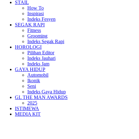
STAIL
How To
Inspirasi
Indeks Fesyen
SEGAK RAPI
Fitness
Grooming
Indeks Segak Rapi
HOROLOGI
Pilihan Editor
Indeks Jauhari
Indeks Jam
GAYA HIDUP
Automobil
Ikonik
Seni
Indeks Gaya Hidup
GL THE MAN AWARDS
2025
ISTIMEWA
MEDIA KIT