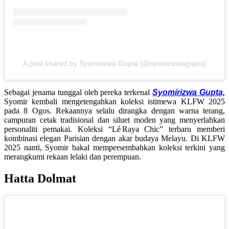
A post shared by Syomirizwa Gupta (@syomirizwagupta)
Sebagai jenama tunggal oleh pereka terkenal
Syomirizwa Gupta,
Syomir kembali mengetengahkan koleksi istimewa KLFW 2025
pada 8 Ogos. Rekaannya selalu dirangka dengan warna terang,
campuran cetak tradisional dan siluet moden yang menyerlahkan
personaliti pemakai. Koleksi “Lé Raya Chic” terbaru memberi
kombinasi elegan Parisian dengan akar budaya Melayu. Di KLFW
2025 nanti, Syomir bakal mempersembahkan koleksi terkini yang
merangkumi rekaan lelaki dan perempuan.
Hatta Dolmat