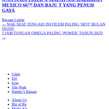
MEXICO 66™ DAN BAJU T YANG PENUH
GAYA
Bacaan Lanjut
Posts
← NAK SEAT TENGAH! INI FILEM PALING ‘HOT’ BULAN
OGOS!
navigation
5 JAM TANGAN OMEGA PALING ‘POWER’ TAHUN 2025!
→
Glam
Eh!
Icon
The Peak
Harper’s Bazaar
About Us
Biz of Re
Media Kit