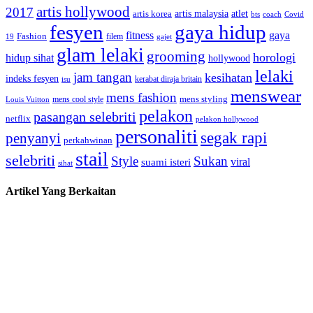
artis hollywood
2017
artis malaysia
artis korea
atlet
bts
coach
Covid
fesyen
gaya hidup
gaya
fitness
Fashion
19
filem
gajet
glam lelaki
grooming
horologi
hidup sihat
hollywood
lelaki
jam tangan
kesihatan
indeks fesyen
kerabat diraja britain
isu
menswear
mens fashion
mens cool style
mens styling
Louis Vuitton
pelakon
pasangan selebriti
netflix
pelakon hollywood
personaliti
segak rapi
penyanyi
perkahwinan
stail
selebriti
Style
Sukan
viral
suami isteri
sihat
Artikel Yang Berkaitan