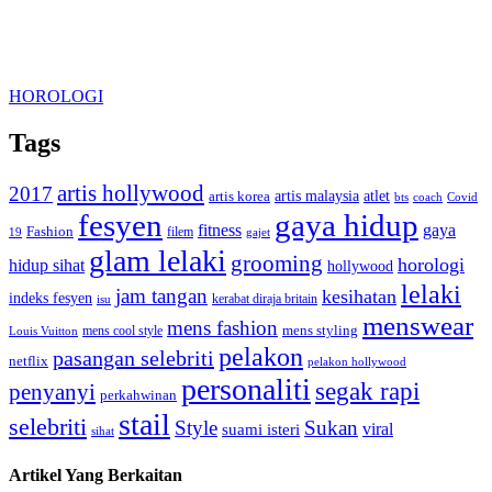
HOROLOGI
Tags
artis hollywood
2017
artis malaysia
artis korea
atlet
bts
coach
Covid
fesyen
gaya hidup
gaya
fitness
Fashion
19
filem
gajet
glam lelaki
grooming
horologi
hidup sihat
hollywood
lelaki
jam tangan
kesihatan
indeks fesyen
kerabat diraja britain
isu
menswear
mens fashion
mens cool style
mens styling
Louis Vuitton
pelakon
pasangan selebriti
netflix
pelakon hollywood
personaliti
segak rapi
penyanyi
perkahwinan
stail
selebriti
Style
Sukan
viral
suami isteri
sihat
Artikel Yang Berkaitan