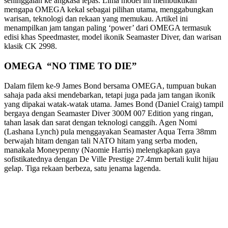
sehinggalah ke angkasa lepas. Lima model ini membuktikan
mengapa OMEGA kekal sebagai pilihan utama, menggabungkan
warisan, teknologi dan rekaan yang memukau. Artikel ini
menampilkan jam tangan paling ‘power’ dari OMEGA termasuk
edisi khas Speedmaster, model ikonik Seamaster Diver, dan warisan
klasik CK 2998.
OMEGA “NO TIME TO DIE”
Dalam filem ke-9 James Bond bersama OMEGA, tumpuan bukan
sahaja pada aksi mendebarkan, tetapi juga pada jam tangan ikonik
yang dipakai watak-watak utama. James Bond (Daniel Craig) tampil
bergaya dengan Seamaster Diver 300M 007 Edition yang ringan,
tahan lasak dan sarat dengan teknologi canggih. Agen Nomi
(Lashana Lynch) pula menggayakan Seamaster Aqua Terra 38mm
berwajah hitam dengan tali NATO hitam yang serba moden,
manakala Moneypenny (Naomie Harris) melengkapkan gaya
sofistikatednya dengan De Ville Prestige 27.4mm bertali kulit hijau
gelap. Tiga rekaan berbeza, satu jenama lagenda.