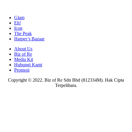
Glam
Eh!
Icon
The Peak
Harper’s Bazaar
About Us
Biz of Re
Media Kit
Hubungi Kami
Promosi
Copyright © 2022. Biz of Re Sdn Bhd (812334M). Hak Cipta
Terpelihara.