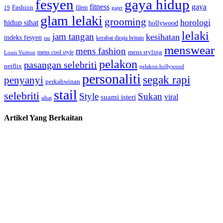
fesyen
gaya hidup
gaya
fitness
Fashion
19
filem
gajet
glam lelaki
grooming
horologi
hidup sihat
hollywood
lelaki
jam tangan
kesihatan
indeks fesyen
kerabat diraja britain
isu
menswear
mens fashion
mens cool style
mens styling
Louis Vuitton
pelakon
pasangan selebriti
netflix
pelakon hollywood
personaliti
segak rapi
penyanyi
perkahwinan
stail
selebriti
Style
Sukan
viral
suami isteri
sihat
Artikel Yang Berkaitan