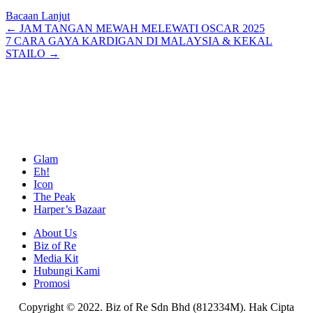
Bacaan Lanjut
Posts
← JAM TANGAN MEWAH MELEWATI OSCAR 2025
7 CARA GAYA KARDIGAN DI MALAYSIA & KEKAL
navigation
STAILO →
Glam
Eh!
Icon
The Peak
Harper’s Bazaar
About Us
Biz of Re
Media Kit
Hubungi Kami
Promosi
Copyright © 2022. Biz of Re Sdn Bhd (812334M). Hak Cipta