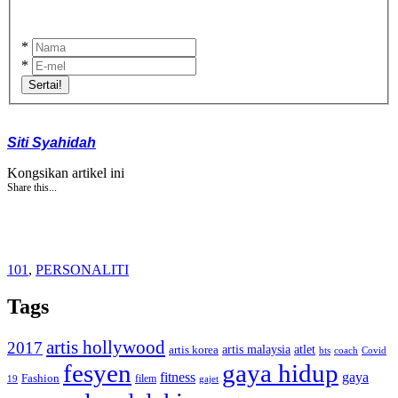
*
*
Sertai!
Siti Syahidah
Kongsikan artikel ini
Share this...
101
,
PERSONALITI
Tags
artis hollywood
2017
artis malaysia
artis korea
atlet
bts
coach
Covid
fesyen
gaya hidup
gaya
fitness
Fashion
19
filem
gajet