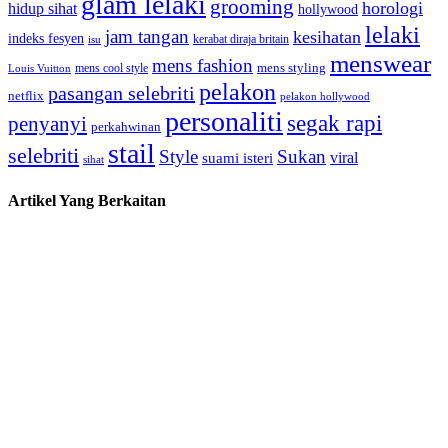
glam lelaki
grooming
horologi
hidup sihat
hollywood
lelaki
jam tangan
kesihatan
indeks fesyen
kerabat diraja britain
isu
menswear
mens fashion
mens cool style
mens styling
Louis Vuitton
pelakon
pasangan selebriti
netflix
pelakon hollywood
personaliti
segak rapi
penyanyi
perkahwinan
stail
selebriti
Style
Sukan
viral
suami isteri
sihat
Artikel Yang Berkaitan