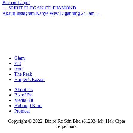
Bacaan Lanjut
Posts
← SPIRIT ELEGAN CD DIAMOND
Akaun Instagram Kanye West Digantung 24 Jam →
navigation
Glam
Eh!
Icon
The Peak
Harper’s Bazaar
About Us
Biz of Re
Media Kit
Hubungi Kami
Promosi
Copyright © 2022. Biz of Re Sdn Bhd (812334M). Hak Cipta
Terpelihara.