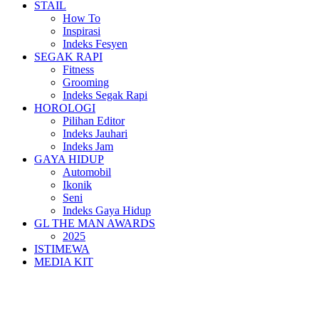
STAIL
How To
Inspirasi
Indeks Fesyen
SEGAK RAPI
Fitness
Grooming
Indeks Segak Rapi
HOROLOGI
Pilihan Editor
Indeks Jauhari
Indeks Jam
GAYA HIDUP
Automobil
Ikonik
Seni
Indeks Gaya Hidup
GL THE MAN AWARDS
2025
ISTIMEWA
MEDIA KIT