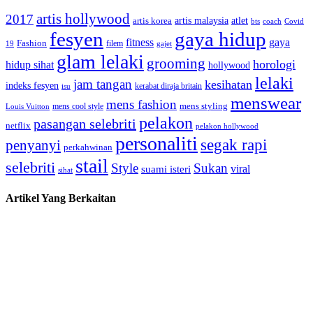
artis hollywood
2017
artis malaysia
artis korea
atlet
bts
coach
Covid
fesyen
gaya hidup
gaya
fitness
Fashion
19
filem
gajet
glam lelaki
grooming
horologi
hidup sihat
hollywood
lelaki
jam tangan
kesihatan
indeks fesyen
kerabat diraja britain
isu
menswear
mens fashion
mens cool style
mens styling
Louis Vuitton
pelakon
pasangan selebriti
netflix
pelakon hollywood
personaliti
segak rapi
penyanyi
perkahwinan
stail
selebriti
Style
Sukan
viral
suami isteri
sihat
Artikel Yang Berkaitan