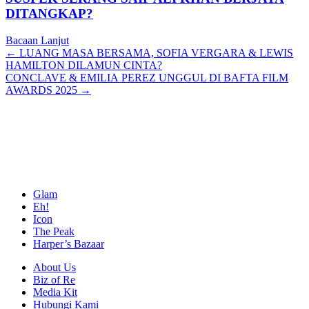
DITANGKAP?
Bacaan Lanjut
Posts
← LUANG MASA BERSAMA, SOFIA VERGARA & LEWIS
HAMILTON DILAMUN CINTA?
navigation
CONCLAVE & EMILIA PEREZ UNGGUL DI BAFTA FILM
AWARDS 2025 →
Glam
Eh!
Icon
The Peak
Harper’s Bazaar
About Us
Biz of Re
Media Kit
Hubungi Kami