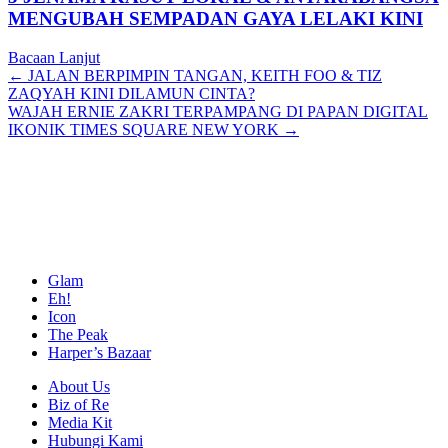
MENGUBAH SEMPADAN GAYA LELAKI KINI
Bacaan Lanjut
Posts
← JALAN BERPIMPIN TANGAN, KEITH FOO & TIZ
ZAQYAH KINI DILAMUN CINTA?
navigation
WAJAH ERNIE ZAKRI TERPAMPANG DI PAPAN DIGITAL
IKONIK TIMES SQUARE NEW YORK →
Glam
Eh!
Icon
The Peak
Harper’s Bazaar
About Us
Biz of Re
Media Kit
Hubungi Kami