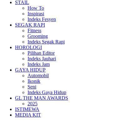
STAIL
How To
Inspirasi
Indeks Fesyen
SEGAK RAPI
Fitness
Grooming
Indeks Segak Rapi
HOROLOGI
Pilihan Editor
Indeks Jauhari
Indeks Jam
GAYA HIDUP
Automobil
Ikonik
Seni
Indeks Gaya Hidup
GL THE MAN AWARDS
2025
ISTIMEWA
MEDIA KIT