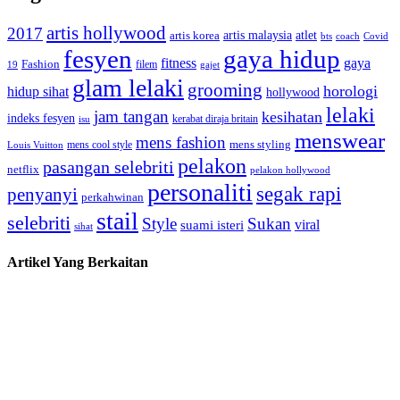
artis hollywood
2017
artis malaysia
artis korea
atlet
bts
coach
Covid
fesyen
gaya hidup
gaya
fitness
Fashion
19
filem
gajet
glam lelaki
grooming
horologi
hidup sihat
hollywood
lelaki
jam tangan
kesihatan
indeks fesyen
kerabat diraja britain
isu
menswear
mens fashion
mens cool style
mens styling
Louis Vuitton
pelakon
pasangan selebriti
netflix
pelakon hollywood
personaliti
segak rapi
penyanyi
perkahwinan
stail
selebriti
Style
Sukan
viral
suami isteri
sihat
Artikel Yang Berkaitan