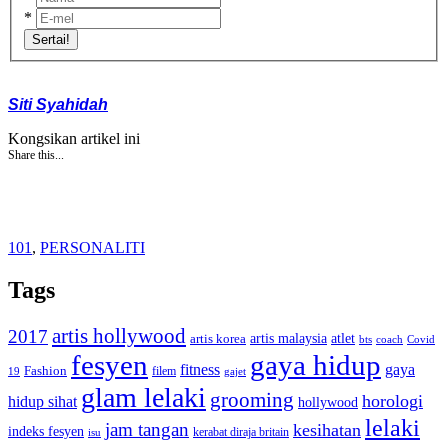
*
Sertai!
Siti Syahidah
Kongsikan artikel ini
Share this...
101
,
PERSONALITI
Tags
artis hollywood
2017
artis malaysia
artis korea
atlet
bts
coach
Covid
fesyen
gaya hidup
gaya
fitness
Fashion
19
filem
gajet
glam lelaki
grooming
horologi
hidup sihat
hollywood
lelaki
jam tangan
kesihatan
indeks fesyen
kerabat diraja britain
isu