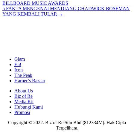
BILLBOARD MUSIC AWARDS
navigation
5 FAKTA MENGENAI MENDIANG CHADWICK BOSEMAN
YANG KEMBALI TULAR →
Glam
Eh!
Icon
The Peak
Harper’s Bazaar
About Us
Biz of Re
Media Kit
Hubungi Kami
Promosi
Copyright © 2022. Biz of Re Sdn Bhd (812334M). Hak Cipta
Terpelihara.