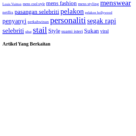
menswear
mens fashion
mens cool style
mens styling
Louis Vuitton
pelakon
pasangan selebriti
netflix
pelakon hollywood
personaliti
segak rapi
penyanyi
perkahwinan
stail
selebriti
Style
Sukan
viral
suami isteri
sihat
Artikel Yang Berkaitan