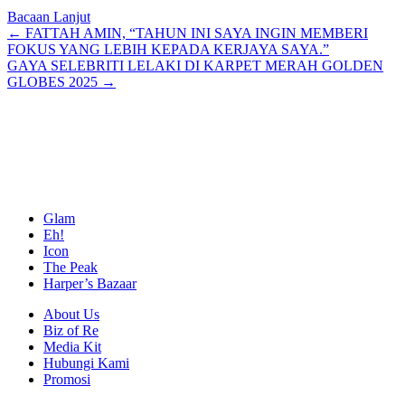
Bacaan Lanjut
Posts
← FATTAH AMIN, “TAHUN INI SAYA INGIN MEMBERI
FOKUS YANG LEBIH KEPADA KERJAYA SAYA.”
navigation
GAYA SELEBRITI LELAKI DI KARPET MERAH GOLDEN
GLOBES 2025 →
Glam
Eh!
Icon
The Peak
Harper’s Bazaar
About Us
Biz of Re
Media Kit
Hubungi Kami
Promosi