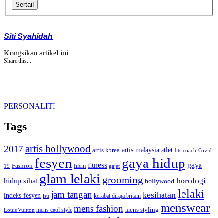
Sertai!
Siti Syahidah
Kongsikan artikel ini
Share this...
PERSONALITI
Tags
artis hollywood
2017
artis malaysia
artis korea
atlet
bts
coach
Covid
fesyen
gaya hidup
gaya
fitness
Fashion
19
filem
gajet
glam lelaki
grooming
horologi
hidup sihat
hollywood
lelaki
jam tangan
kesihatan
indeks fesyen
kerabat diraja britain
isu
menswear
mens fashion
mens cool style
mens styling
Louis Vuitton