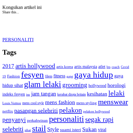
Kongsikan artikel ini
Share this...
PERSONALITI
Tags
artis hollywood
2017
artis malaysia
artis korea
atlet
bts
coach
Covid
fesyen
gaya hidup
gaya
fitness
Fashion
19
filem
gajet
glam lelaki
grooming
horologi
hidup sihat
hollywood
lelaki
jam tangan
kesihatan
indeks fesyen
kerabat diraja britain
isu
menswear
mens fashion
mens cool style
mens styling
Louis Vuitton
pelakon
pasangan selebriti
netflix
pelakon hollywood
personaliti
segak rapi
penyanyi
perkahwinan
stail
selebriti
Style
Sukan
viral
suami isteri
sihat