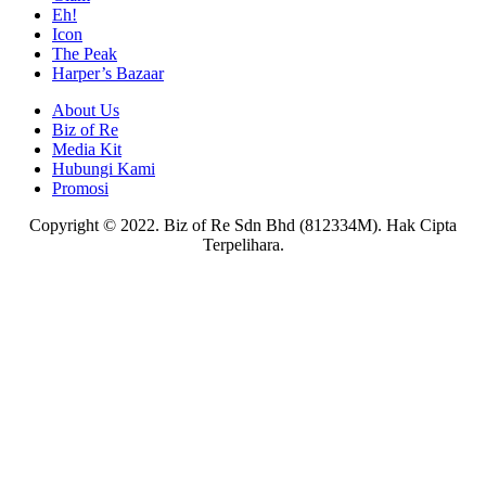
Eh!
Icon
The Peak
Harper’s Bazaar
About Us
Biz of Re
Media Kit
Hubungi Kami
Promosi
Copyright © 2022. Biz of Re Sdn Bhd (812334M). Hak Cipta
Terpelihara.