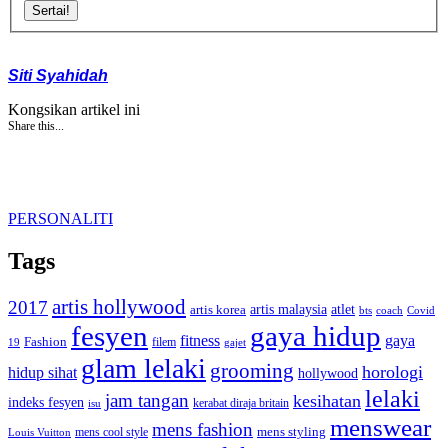
Sertai!
Siti Syahidah
Kongsikan artikel ini
Share this...
PERSONALITI
Tags
artis hollywood
2017
artis malaysia
artis korea
atlet
bts
coach
Covid
fesyen
gaya hidup
gaya
fitness
Fashion
19
filem
gajet
glam lelaki
grooming
horologi
hidup sihat
hollywood
lelaki
jam tangan
kesihatan
indeks fesyen
kerabat diraja britain
isu
menswear
mens fashion
mens cool style
mens styling
Louis Vuitton