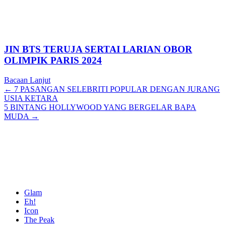
JIN BTS TERUJA SERTAI LARIAN OBOR
OLIMPIK PARIS 2024
Bacaan Lanjut
Posts
← 7 PASANGAN SELEBRITI POPULAR DENGAN JURANG
USIA KETARA
navigation
5 BINTANG HOLLYWOOD YANG BERGELAR BAPA
MUDA →
Glam
Eh!
Icon
The Peak