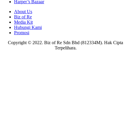
Harper’s Bazaar
About Us
Biz of Re
Media Kit
Hubungi Kami
Promosi
Copyright © 2022. Biz of Re Sdn Bhd (812334M). Hak Cipta
Terpelihara.