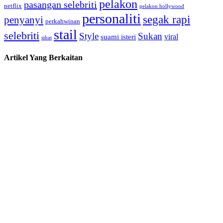
pelakon
pasangan selebriti
netflix
pelakon hollywood
personaliti
segak rapi
penyanyi
perkahwinan
stail
selebriti
Style
Sukan
viral
suami isteri
sihat
Artikel Yang Berkaitan