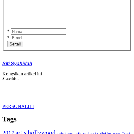
*
*
Sertai!
Siti Syahidah
Kongsikan artikel ini
Share this...
PERSONALITI
Tags
artis hollywood
2017
artis malaysia
artis korea
atlet
bts
coach
Covid