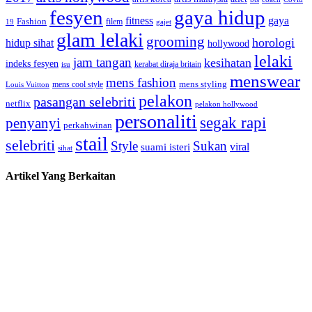
fesyen
gaya hidup
gaya
fitness
Fashion
19
filem
gajet
glam lelaki
grooming
horologi
hidup sihat
hollywood
lelaki
jam tangan
kesihatan
indeks fesyen
kerabat diraja britain
isu
menswear
mens fashion
mens cool style
mens styling
Louis Vuitton
pelakon
pasangan selebriti
netflix
pelakon hollywood
personaliti
segak rapi
penyanyi
perkahwinan
stail
selebriti
Style
Sukan
viral
suami isteri
sihat
Artikel Yang Berkaitan