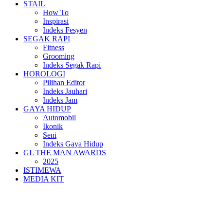
STAIL
How To
Inspirasi
Indeks Fesyen
SEGAK RAPI
Fitness
Grooming
Indeks Segak Rapi
HOROLOGI
Pilihan Editor
Indeks Jauhari
Indeks Jam
GAYA HIDUP
Automobil
Ikonik
Seni
Indeks Gaya Hidup
GL THE MAN AWARDS
2025
ISTIMEWA
MEDIA KIT