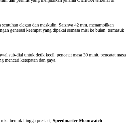
berani dan perintis yang menjadikan jenama OMEGA terkenal di
kan sentuhan elegan dan maskulin. Saiznya 42 mm, menampilkan
tangan generasi keempat yang dipakai semasa misi ke bulan, termasuk
awal sub-dial untuk detik kecil, pencatat masa 30 minit, pencatat masa
ng mencari ketepatan dan gaya.
 reka bentuk hingga prestasi,
Speedmaster Moonwatch