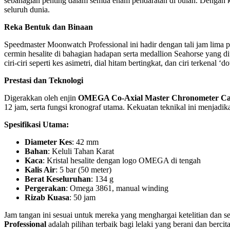
sebahagian penting dalam semua enam pendaratan di bulan. Dengan k
seluruh dunia.
Reka Bentuk dan Binaan
Speedmaster Moonwatch Professional ini hadir dengan tali jam lima 
cermin hesalite di bahagian hadapan serta medallion Seahorse yang d
ciri-ciri seperti kes asimetri, dial hitam bertingkat, dan ciri terkenal
Prestasi dan Teknologi
Digerakkan oleh enjin
OMEGA Co-Axial Master Chronometer Cal
12 jam, serta fungsi kronograf utama. Kekuatan teknikal ini menjad
Spesifikasi Utama:
Diameter Kes
: 42 mm
Bahan
: Keluli Tahan Karat
Kaca
: Kristal hesalite dengan logo OMEGA di tengah
Kalis Air
: 5 bar (50 meter)
Berat Keseluruhan
: 134 g
Pergerakan
: Omega 3861, manual winding
Rizab Kuasa
: 50 jam
Jam tangan ini sesuai untuk mereka yang menghargai ketelitian dan s
Professional
adalah pilihan terbaik bagi lelaki yang berani dan bercita-