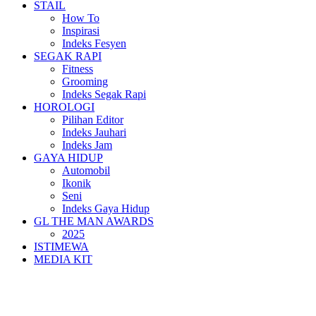
STAIL
How To
Inspirasi
Indeks Fesyen
SEGAK RAPI
Fitness
Grooming
Indeks Segak Rapi
HOROLOGI
Pilihan Editor
Indeks Jauhari
Indeks Jam
GAYA HIDUP
Automobil
Ikonik
Seni
Indeks Gaya Hidup
GL THE MAN AWARDS
2025
ISTIMEWA
MEDIA KIT