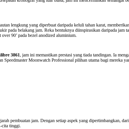
etepatan kronograf yang luar biasa, jam ini mencerminkan semangat 
pautan lengkung yang diperbuat daripada keluli tahan karat, memberi
iukir pada belakang jam. Reka bentuknya diinspirasikan daripada jam 
 ‘dot over 90’ pada bezel anodized aluminium.
ibre 3861
, jam ini memastikan prestasi yang tiada tandingan. Ia meng
ikan Speedmaster Moonwatch Professional pilihan utama bagi mereka ya
ejarah pembuatan jam. Dengan setiap aspek yang dipertimbangkan, dari
cita tinggi.