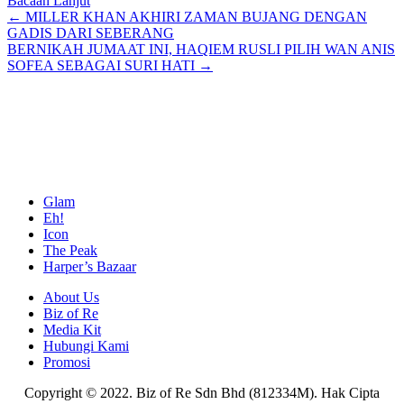
Bacaan Lanjut
Posts
← MILLER KHAN AKHIRI ZAMAN BUJANG DENGAN
GADIS DARI SEBERANG
navigation
BERNIKAH JUMAAT INI, HAQIEM RUSLI PILIH WAN ANIS
SOFEA SEBAGAI SURI HATI →
Glam
Eh!
Icon
The Peak
Harper’s Bazaar
About Us
Biz of Re
Media Kit
Hubungi Kami
Promosi
Copyright © 2022. Biz of Re Sdn Bhd (812334M). Hak Cipta