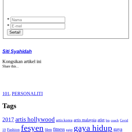
*
*
Sertai!
Siti Syahidah
Kongsikan artikel ini
Share this...
101
,
PERSONALITI
Tags
artis hollywood
2017
artis malaysia
artis korea
atlet
bts
coach
Covid
fesyen
gaya hidup
gaya
fitness
Fashion
19
filem
gajet