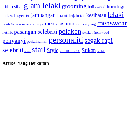
glam lelaki
grooming
horologi
hidup sihat
hollywood
lelaki
jam tangan
kesihatan
indeks fesyen
kerabat diraja britain
isu
menswear
mens fashion
mens cool style
mens styling
Louis Vuitton
pelakon
pasangan selebriti
netflix
pelakon hollywood
personaliti
segak rapi
penyanyi
perkahwinan
stail
selebriti
Style
Sukan
viral
suami isteri
sihat
Artikel Yang Berkaitan