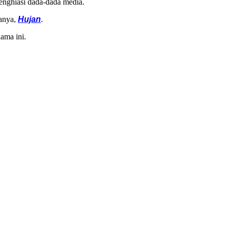
enghiasi dada-dada media.
manya,
Hujan
.
ama ini.