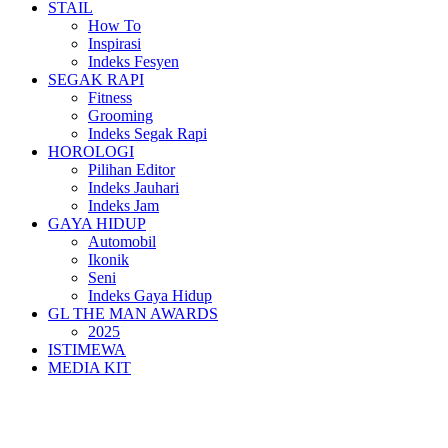
STAIL
How To
Inspirasi
Indeks Fesyen
SEGAK RAPI
Fitness
Grooming
Indeks Segak Rapi
HOROLOGI
Pilihan Editor
Indeks Jauhari
Indeks Jam
GAYA HIDUP
Automobil
Ikonik
Seni
Indeks Gaya Hidup
GL THE MAN AWARDS
2025
ISTIMEWA
MEDIA KIT