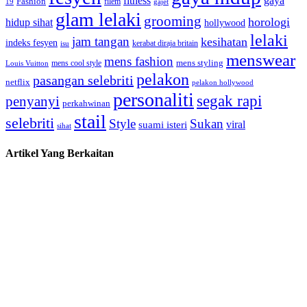
gaya
fitness
Fashion
19
filem
gajet
glam lelaki
grooming
horologi
hidup sihat
hollywood
lelaki
jam tangan
kesihatan
indeks fesyen
kerabat diraja britain
isu
menswear
mens fashion
mens cool style
mens styling
Louis Vuitton
pelakon
pasangan selebriti
netflix
pelakon hollywood
personaliti
segak rapi
penyanyi
perkahwinan
stail
selebriti
Style
Sukan
viral
suami isteri
sihat
Artikel Yang Berkaitan