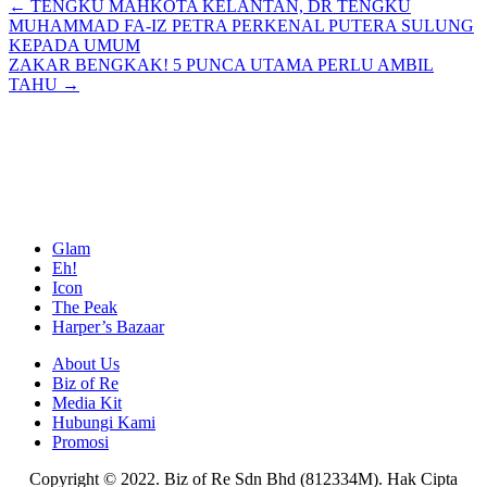
Posts
← TENGKU MAHKOTA KELANTAN, DR TENGKU
MUHAMMAD FA-IZ PETRA PERKENAL PUTERA SULUNG
navigation
KEPADA UMUM
ZAKAR BENGKAK! 5 PUNCA UTAMA PERLU AMBIL
TAHU →
Glam
Eh!
Icon
The Peak
Harper’s Bazaar
About Us
Biz of Re
Media Kit
Hubungi Kami
Promosi
Copyright © 2022. Biz of Re Sdn Bhd (812334M). Hak Cipta