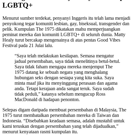
LGBTQ+
Menurut sumber terdekat, penyanyi Inggeris itu telah lama menjadi
penyokong tegar komuniti lesbian, gay, biseksual, transgender dan
pelik. Kumpulan The 1975 dikatakan mahu memperjuangkan
peminat mereka dan komuniti LGBTQ+ di seluruh dunia. Matty
Healy turut bercakap mengenainya di atas pentas Good Vibes
Festival pada 21 Julai lalu.
“Saya telah melakukan kesilapan. Semasa mengatur
jadual persembahan, saya tidak menelitinya betul-betul.
Saya tidak faham mengapa mereka menjemput The
1975 datang ke sebuah negara yang menghalang
hubungan seks dengan sesiapa yang kita suka. Saya
minta maaf jika itu menyinggung perasaan dan agama
anda. Tetapi kerajaan anda sangat teruk. Saya sudah
tidak peduli,” katanya sebelum mengucup Ross
MacDonald di hadapan penonton.
Selepas digam daripada membuat persembahan di Malaysia, The
1975 turut membatalkan persembahan mereka di Taiwan dan
Indonesia. “Disebabkan keadaan semasa, adalah mustahil untuk
kami teruskan dengan persembahan yang telah dijadualkan,”
menurut kenyataan rasmi kumpulan itu.