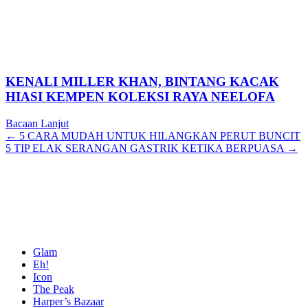
KENALI MILLER KHAN, BINTANG KACAK
HIASI KEMPEN KOLEKSI RAYA NEELOFA
Bacaan Lanjut
Posts
← 5 CARA MUDAH UNTUK HILANGKAN PERUT BUNCIT
5 TIP ELAK SERANGAN GASTRIK KETIKA BERPUASA →
navigation
Glam
Eh!
Icon
The Peak
Harper’s Bazaar