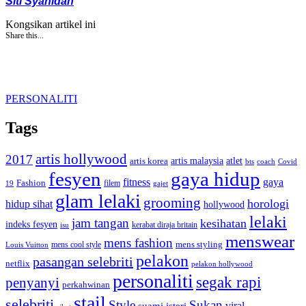
Siti Syahidah
Kongsikan artikel ini
Share this...
PERSONALITI
Tags
artis hollywood
2017
artis malaysia
artis korea
atlet
bts
coach
Covid
fesyen
gaya hidup
gaya
fitness
Fashion
19
filem
gajet
glam lelaki
grooming
horologi
hidup sihat
hollywood
lelaki
jam tangan
kesihatan
indeks fesyen
kerabat diraja britain
isu
menswear
mens fashion
mens cool style
mens styling
Louis Vuitton
pelakon
pasangan selebriti
netflix
pelakon hollywood
personaliti
segak rapi
penyanyi
perkahwinan
stail
selebriti
Style
Sukan
viral
suami isteri