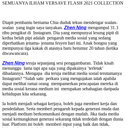
SEMUANYA ILHAM VERSAVE FLASH 2021 COLLECTION
Diapit pembantu bernama Chia duduk tekun mendengar soalan-
soalan yang ingin saya tanyakan.
Zhen Ning
mengumpul 31.3
ribu pengikut di Instagram. Dia yang mempunyai lesung pipit di
kedua belah pipi adalah pengaruh media sosial yang sedang
diperhatikan jenama- jenama fesyen hari ini. Anak bongsu yang
mempunyai tiga kakak di atasnya baru berumur 20 tahun (ketika
diwawancara).
Zhen Ning
teruja sepanjang sesi penggambaran. Tidak kisah
menunggu lama tapi apa saja yang dipakainya ‘terletak’
dibadannya. Mengapa dia teruja melihat media sosial terutamanya
Instagram? “Salah satu perkara yang mengujakan ialah apabila
dapat melihat ramai orang mempamerkan pencapaian mereka di
media sosial kerana medium ini merupakan sebahagian daripada
kehidupan kita sekarang.
Ia boleh menjadi sebagai kerjaya, boleh juga memberi kerja dan
pendedahan. Serta memberi pengaruh kepada generasi
muda dan
menjadi medium berkomunikasi dengan mudah. Jika tiada media
sosial kemungkinan generasi sekarang tidak terdedah dengan dunia
luar. Platform ini boleh memberi input yang baik dan tidak,