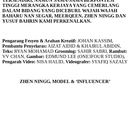
TERSENDIRI, NAMUN SAMA-SAMA BERPONTESI
TINGGI MERANGKA KERJAYA YANG CEMERLANG
DALAM BIDANG YANG DICEBURI. WAJAH-WAJAH
BAHARU NAN SEGAR, MEERQEEN, ZHEN NINGG DAN
YUSUF BAHRIN KAMI PERKENALKAN.
Pengarang Fesyen & Arahan Kreatif:
JOHAN KASSIM,
Pembantu Penyelaras:
AIZAT AIDID & KHAIRUL ABIDIN,
Teks:
RYAN MOHAMAD
Grooming:
SAHIR SABRI,
Rambut:
VV CHAN,
Gambar:
EDMUND LEE (ONE3FOUR STUDIO),
Pengarah Video:
NISA HALID,
Videografer:
SYAFIQ SAZALY
ZHEN NINGG, MODEL & ‘INFLUENCER’