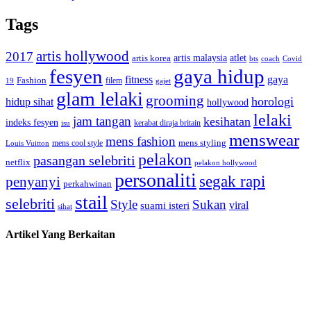
Tags
artis hollywood
2017
artis malaysia
artis korea
atlet
bts
coach
Covid
fesyen
gaya hidup
gaya
fitness
Fashion
19
filem
gajet
glam lelaki
grooming
horologi
hidup sihat
hollywood
lelaki
jam tangan
kesihatan
indeks fesyen
kerabat diraja britain
isu
menswear
mens fashion
mens cool style
mens styling
Louis Vuitton
pelakon
pasangan selebriti
netflix
pelakon hollywood
personaliti
segak rapi
penyanyi
perkahwinan
stail
selebriti
Style
Sukan
viral
suami isteri
sihat
Artikel Yang Berkaitan