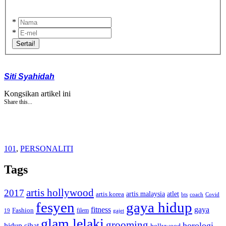
*
*
Sertai!
Siti Syahidah
Kongsikan artikel ini
Share this...
101
,
PERSONALITI
Tags
artis hollywood
2017
artis malaysia
artis korea
atlet
bts
coach
Covid
fesyen
gaya hidup
gaya
fitness
Fashion
19
filem
gajet
glam lelaki
grooming
horologi
hidup sihat