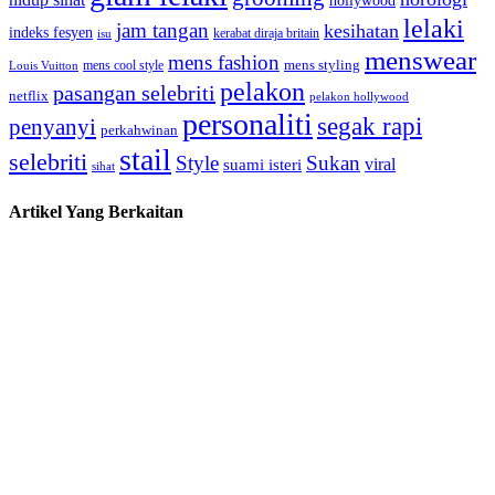
hollywood
lelaki
jam tangan
kesihatan
indeks fesyen
kerabat diraja britain
isu
menswear
mens fashion
mens cool style
mens styling
Louis Vuitton
pelakon
pasangan selebriti
netflix
pelakon hollywood
personaliti
segak rapi
penyanyi
perkahwinan
stail
selebriti
Style
Sukan
viral
suami isteri
sihat
Artikel Yang Berkaitan