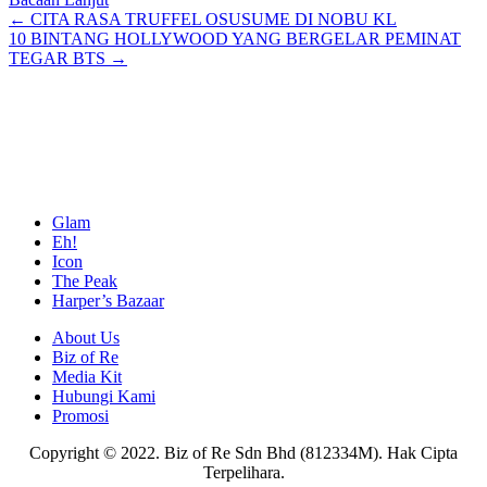
Posts
← CITA RASA TRUFFEL OSUSUME DI NOBU KL
10 BINTANG HOLLYWOOD YANG BERGELAR PEMINAT
navigation
TEGAR BTS →
Glam
Eh!
Icon
The Peak
Harper’s Bazaar
About Us
Biz of Re
Media Kit
Hubungi Kami
Promosi
Copyright © 2022. Biz of Re Sdn Bhd (812334M). Hak Cipta
Terpelihara.