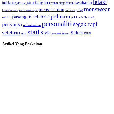
lelaki
jam tangan
kesihatan
indeks fesyen
kerabat diraja britain
isu
menswear
mens fashion
mens cool style
mens styling
Louis Vuitton
pelakon
pasangan selebriti
netflix
pelakon hollywood
personaliti
segak rapi
penyanyi
perkahwinan
stail
selebriti
Style
Sukan
viral
suami isteri
sihat
Artikel Yang Berkaitan