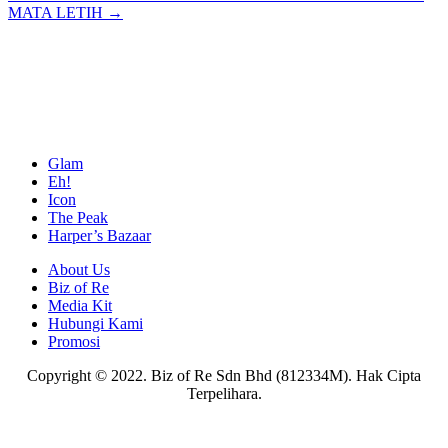
navigation
MATA LETIH →
Glam
Eh!
Icon
The Peak
Harper’s Bazaar
About Us
Biz of Re
Media Kit
Hubungi Kami
Promosi
Copyright © 2022. Biz of Re Sdn Bhd (812334M). Hak Cipta
Terpelihara.