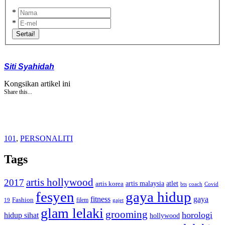
*
*
Sertai!
Siti Syahidah
Kongsikan artikel ini
Share this...
101
,
PERSONALITI
Tags
artis hollywood
2017
artis malaysia
artis korea
atlet
bts
coach
Covid
fesyen
gaya hidup
gaya
fitness
Fashion
19
filem
gajet
glam lelaki
grooming
horologi
hidup sihat
hollywood