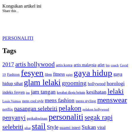
Kongsikan artikel ini
Share this...
PERSONALITI
Tags
artis hollywood
2017
artis malaysia
artis korea
atlet
bts
coach
Covid
fesyen
gaya hidup
gaya
fitness
Fashion
19
filem
gajet
glam lelaki
grooming
horologi
hidup sihat
hollywood
lelaki
jam tangan
kesihatan
indeks fesyen
kerabat diraja britain
isu
menswear
mens fashion
mens cool style
mens styling
Louis Vuitton
pelakon
pasangan selebriti
netflix
pelakon hollywood
personaliti
segak rapi
penyanyi
perkahwinan
stail
selebriti
Style
Sukan
viral
suami isteri
sihat