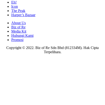
Eh!
Icon
The Peak
Harper’s Bazaar
About Us
Biz of Re
Media Kit
Hubungi Kami
Promosi
Copyright © 2022. Biz of Re Sdn Bhd (812334M). Hak Cipta
Terpelihara.