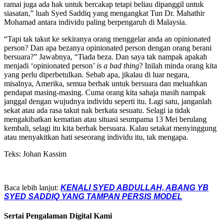
ramai juga ada hak untuk bercakap tetapi beliau dipanggil untuk
siasatan,” luah Syed Saddiq yang mengangkat Tun Dr. Mahathir
Mohamad antara individu paling berpengaruh di Malaysia.
“Tapi tak takut ke sekiranya orang menggelar anda an opinionated
person? Dan apa bezanya opinionated person dengan orang berani
bersuara?” Jawabnya, “Tiada beza. Dan saya tak nampak apakah
menjadi ‘opinionated person’
is a bad thing
? Inilah minda orang kita
yang perlu diperbetulkan. Sebab apa, jikalau di luar negara,
misalnya, Amerika, semua berhak untuk bersuara dan meluahkan
pendapat masing-masing. Cuma orang kita sahaja masih nampak
janggal dengan wujudnya individu seperti itu. Lagi satu, janganlah
sekat atau ada rasa takut nak berkata sesuatu. Selagi ia tidak
mengakibatkan kematian atau situasi seumpama 13 Mei berulang
kembali, selagi itu kita berhak bersuara. Kalau setakat menyinggung
atau menyakitkan hati seseorang individu itu, tak mengapa.
Teks: Johan Kassim
Baca lebih lanjut:
KENALI SYED ABDULLAH, ABANG YB
SYED SADDIQ YANG TAMPAN PERSIS MODEL
Sertai Pengalaman Digital Kami