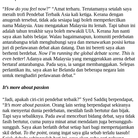
“
How do you feel now
?” “Amat terharu. Terutamanya setalah saya
meraih trofi Pendebat Terbaik Asia kali ketiga. Kerana dengan
anugerah tersebut, tidak ada sesiapa lagi boleh memperkecilkan
nama Malaysia. Atau mengatakan Malaysia itu lemah. Tapi tahun ini
adalah tahun terakhir saya boleh mewakili UIA. Kerana Jun nanti
saya akan habis belajar. Walau bagaimanapun, komuniti perdebatan
antarabangsa telah menghubungi saya dan menawarkan posisi ketua
juri di perlawanan debat akan datang. Dan ini bererti saya akan
berhenti berdebat.
Now I’m running the global debate scene. This is
even better
! Adanya anak Malaysia yang menggerakkan arena debat
bertaraf antarabangsa. Pada saya, ia sangat membanggakan. Selepas
perlantikan itu, saya akan ke Belanda dan beberapa negara lain
untuk menghadiri perlawanan debat.”
It’s more about passion
“Jadi, apakah ciri-ciri pendebat terbaik?” Syed Saddiq berpendapat,
“
It’s more about passion
. Orang lain sering berpendapat sekiranya
nak menyertai dunia perdebatan, mestilah fasih bertutur dan bijak.
Tapi saya sebaliknya. Pada awal menceburi bidang debat, saya tidak
fasih bertutur, cuma punya minat amat mendalam juga bersungguh-
sungguh. Saya akan berlatih debat setiap hari bagi mempertajamkan
skil debat.
To the point
, orang ingat saya gila sebab terlalu taasub!