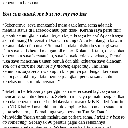
keberanian bersuara.
You can attack me but not my mother
“Sebenarnya, saya mengambil masa agak lama sama ada nak
menulis status di Facebook atau pun tidak. Kerana saya perlu fikir
apakah kemungkinan akan terjadi kepada saya kelak? Apakah saya
akan dibuang Universiti? Diancam orang? Atau kehilangan kawan
kerana tidak sefahaman? Semua itu adalah risiko besar bagi saya.
Dan saya jenis berani mengambil risiko. Kalau nak tahu, disebabkan
keberanian saya bersuaralah, saya banyak terlepas peluang. Pernah
juga saya menerima ugutan bunuh dan ahli keluarga saya diancam.
You can attack me but not my mother, especially
. Tak lama
kemudian, saya sedari walaupun kita punya pandangan berlainan
tetapi pada akhirnya kita memperjuangkan perkara sama iaitu
kebebasan hak untuk bersuara.”
“Sebelum berleluasanya penggunaan media sosial lagi, saya sudah
mencari cara untuk bersuara. Sebelum ini, saya pernah mengusulkan
kepada beberapa menteri di Malaysia termasuk MB Khaled Nordin
dan YB Khairy Jamaluddin untuk tampil ke hadapan dan suarakan
yang sebenarnya. Pernah juga saya bertemu Tan Sri Dato’
Muhyiddin Yassin untuk melakukan perkara sama.
I tried my best to
do something
. Sebanyak 90 peratus gagal dan selebihnya
bersependapat dengan saya. Walaupun sedikit, tetapi ia amat