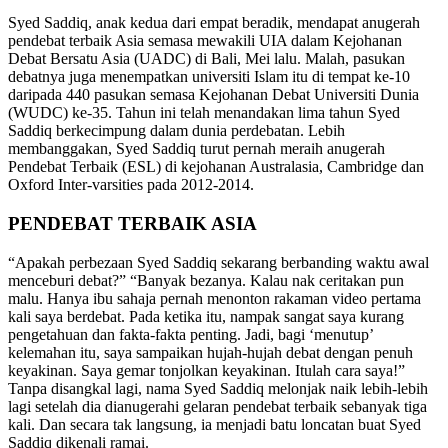
Syed Saddiq, anak kedua dari empat beradik, mendapat anugerah
pendebat terbaik Asia semasa mewakili UIA dalam Kejohanan
Debat Bersatu Asia (UADC) di Bali, Mei lalu. Malah, pasukan
debatnya juga menempatkan universiti Islam itu di tempat ke-10
daripada 440 pasukan semasa Kejohanan Debat Universiti Dunia
(WUDC) ke-35. Tahun ini telah menandakan lima tahun Syed
Saddiq berkecimpung dalam dunia perdebatan. Lebih
membanggakan, Syed Saddiq turut pernah meraih anugerah
Pendebat Terbaik (ESL) di kejohanan Australasia, Cambridge dan
Oxford Inter-varsities pada 2012-2014.
PENDEBAT TERBAIK ASIA
“Apakah perbezaan Syed Saddiq sekarang berbanding waktu awal
menceburi debat?” “Banyak bezanya. Kalau nak ceritakan pun
malu. Hanya ibu sahaja pernah menonton rakaman video pertama
kali saya berdebat. Pada ketika itu, nampak sangat saya kurang
pengetahuan dan fakta-fakta penting. Jadi, bagi ‘menutup’
kelemahan itu, saya sampaikan hujah-hujah debat dengan penuh
keyakinan. Saya gemar tonjolkan keyakinan. Itulah cara saya!”
Tanpa disangkal lagi, nama Syed Saddiq melonjak naik lebih-lebih
lagi setelah dia dianugerahi gelaran pendebat terbaik sebanyak tiga
kali. Dan secara tak langsung, ia menjadi batu loncatan buat Syed
Saddiq dikenali ramai.