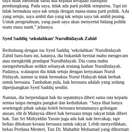
saya tidak memihak sama ada kepada kerajaan mahupun
pembangkang. Pada saya, tidak ada parti politik sempurna. Tapi ini
tidak bermakna saya tak setuju dengan mana-mana parti politik. Ada
yang setuju, saya ambil dan yang tak setuju saya tak ambil pusing.
Untuk pengetahuan, yang pasti saya akan menyertai bidang politik
suatu masa nanti,” jelasnya.
Syed Saddiq ‘sekolahkan’ Nurulhidayah Zahid
Berhubung dengan isu Syed Saddiq ‘sekolahkan’ Nurulhidayah
Zahid baru-baru ini, katanya, dia bukanlah berniat mahu mengecam
atau mengkritik pendapat Nurulhidayah. Dia cuma mahu
memperbetulkan sedikit sebanyak tentang luahan Nurulhidayah.
Padanya, walaupun dia tidak setuju dengan kenyataan Nurul
Hidayah, namun ia tidak bermakna Nurul Hidayah tidak berhak
untuk bersuara. Tambahan pula, hak bersuara adalah yang sedang
diperjuangkan Syed Saddiq sendiri.
Namun, dia berpendapat hak itu sepatutnya diberi sama rata kepada
semua tanpa mengira pangkat dan kedudukan. “Saya lihat hanya
sesetengah pihak sahaja boleh bersuara terutamanya golongan
atasan, elit di Malaysia diberi hak bersuara tetapi rakyat tidak diberi
hak. Tan Sri Muhyiddin Yassin juga ada hak nak bercakap, tapi
beliau dihukum kerana bersuara untuk rakyat. Lebih menyedihkan,
bekas Perdana Menteri, Tun Dr. Mahathir Mohamad yang dihormati