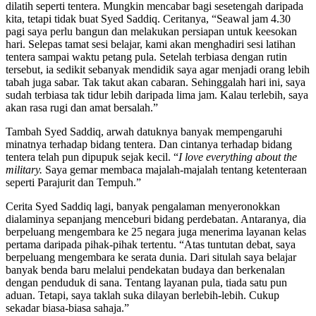
dilatih seperti tentera. Mungkin mencabar bagi sesetengah daripada
kita, tetapi tidak buat Syed Saddiq. Ceritanya, “Seawal jam 4.30
pagi saya perlu bangun dan melakukan persiapan untuk keesokan
hari. Selepas tamat sesi belajar, kami akan menghadiri sesi latihan
tentera sampai waktu petang pula. Setelah terbiasa dengan rutin
tersebut, ia sedikit sebanyak mendidik saya agar menjadi orang lebih
tabah juga sabar. Tak takut akan cabaran. Sehinggalah hari ini, saya
sudah terbiasa tak tidur lebih daripada lima jam. Kalau terlebih, saya
akan rasa rugi dan amat bersalah.”
Tambah Syed Saddiq, arwah datuknya banyak mempengaruhi
minatnya terhadap bidang tentera. Dan cintanya terhadap bidang
tentera telah pun dipupuk sejak kecil. “
I love everything about the
military.
Saya gemar membaca majalah-majalah tentang ketenteraan
seperti Parajurit dan Tempuh.”
Cerita Syed Saddiq lagi, banyak pengalaman menyeronokkan
dialaminya sepanjang menceburi bidang perdebatan. Antaranya, dia
berpeluang mengembara ke 25 negara juga menerima layanan kelas
pertama daripada pihak-pihak tertentu. “Atas tuntutan debat, saya
berpeluang mengembara ke serata dunia. Dari situlah saya belajar
banyak benda baru melalui pendekatan budaya dan berkenalan
dengan penduduk di sana. Tentang layanan pula, tiada satu pun
aduan. Tetapi, saya taklah suka dilayan berlebih-lebih. Cukup
sekadar biasa-biasa sahaja.”