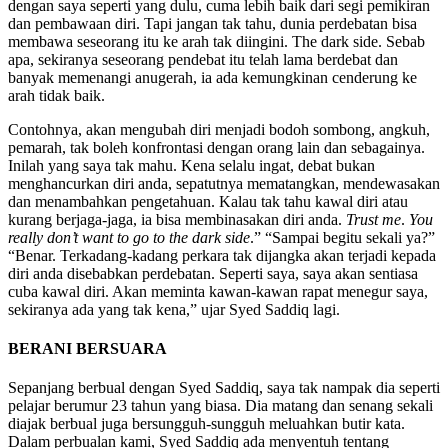
dengan saya seperti yang dulu, cuma lebih baik dari segi pemikiran
dan pembawaan diri. Tapi jangan tak tahu, dunia perdebatan bisa
membawa seseorang itu ke arah tak diingini. The dark side. Sebab
apa, sekiranya seseorang pendebat itu telah lama berdebat dan
banyak memenangi anugerah, ia ada kemungkinan cenderung ke
arah tidak baik.
Contohnya, akan mengubah diri menjadi bodoh sombong, angkuh,
pemarah, tak boleh konfrontasi dengan orang lain dan sebagainya.
Inilah yang saya tak mahu. Kena selalu ingat, debat bukan
menghancurkan diri anda, sepatutnya mematangkan, mendewasakan
dan menambahkan pengetahuan. Kalau tak tahu kawal diri atau
kurang berjaga-jaga, ia bisa membinasakan diri anda.
Trust me
.
You
really don’t want to go to the dark side
.” “Sampai begitu sekali ya?”
“Benar. Terkadang-kadang perkara tak dijangka akan terjadi kepada
diri anda disebabkan perdebatan. Seperti saya, saya akan sentiasa
cuba kawal diri. Akan meminta kawan-kawan rapat menegur saya,
sekiranya ada yang tak kena,” ujar Syed Saddiq lagi.
BERANI BERSUARA
Sepanjang berbual dengan Syed Saddiq, saya tak nampak dia seperti
pelajar berumur 23 tahun yang biasa. Dia matang dan senang sekali
diajak berbual juga bersungguh-sungguh meluahkan butir kata.
Dalam perbualan kami, Syed Saddiq ada menyentuh tentang