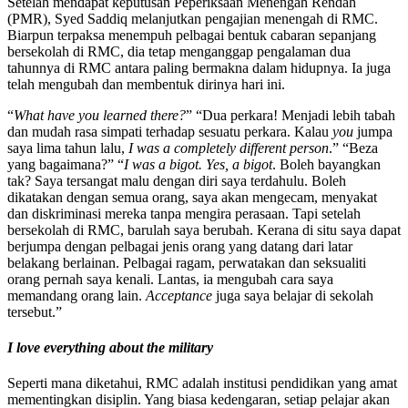
Setelah mendapat keputusan Peperiksaan Menengah Rendah
(PMR), Syed Saddiq melanjutkan pengajian menengah di RMC.
Biarpun terpaksa menempuh pelbagai bentuk cabaran sepanjang
bersekolah di RMC, dia tetap menganggap pengalaman dua
tahunnya di RMC antara paling bermakna dalam hidupnya. Ia juga
telah mengubah dan membentuk dirinya hari ini.
“
What have you learned there?
” “Dua perkara! Menjadi lebih tabah
dan mudah rasa simpati terhadap sesuatu perkara. Kalau
you
jumpa
saya lima tahun lalu,
I was a completely different person
.” “Beza
yang bagaimana?” “
I was a bigot. Yes, a bigot
. Boleh bayangkan
tak? Saya tersangat malu dengan diri saya terdahulu. Boleh
dikatakan dengan semua orang, saya akan mengecam, menyakat
dan diskriminasi mereka tanpa mengira perasaan. Tapi setelah
bersekolah di RMC, barulah saya berubah. Kerana di situ saya dapat
berjumpa dengan pelbagai jenis orang yang datang dari latar
belakang berlainan. Pelbagai ragam, perwatakan dan seksualiti
orang pernah saya kenali. Lantas, ia mengubah cara saya
memandang orang lain.
Acceptance
juga saya belajar di sekolah
tersebut.”
I love everything about the military
Seperti mana diketahui, RMC adalah institusi pendidikan yang amat
mementingkan disiplin. Yang biasa kedengaran, setiap pelajar akan