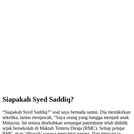
Siapakah Syed Saddiq?
“Siapakah Syed Saddiq?” soal saya bernada santai. Dia memikirkan
seketika, lantas menjawab, “Saya orang yang bangga menjadi anak
Malaysia. Ini semua disebabkan semangat patriotisme telah dididik
sejak bersekolah di Maktab Tentera Diraja (RMC). Setiap pelajar
RMC akan ‘dibasuh’ supaya mencintai negara. Dan ternyata ia