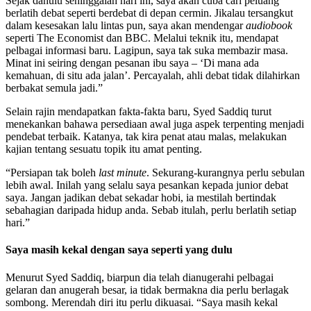
Sejak dahulu sehinggalah hari ini, saya akan cuba cari peluang
berlatih debat seperti berdebat di depan cermin. Jikalau tersangkut
dalam kesesakan lalu lintas pun, saya akan mendengar
audiobook
seperti The Economist dan BBC. Melalui teknik itu, mendapat
pelbagai informasi baru. Lagipun, saya tak suka membazir masa.
Minat ini seiring dengan pesanan ibu saya – ‘Di mana ada
kemahuan, di situ ada jalan’. Percayalah, ahli debat tidak dilahirkan
berbakat semula jadi.”
Selain rajin mendapatkan fakta-fakta baru, Syed Saddiq turut
menekankan bahawa persediaan awal juga aspek terpenting menjadi
pendebat terbaik. Katanya, tak kira penat atau malas, melakukan
kajian tentang sesuatu topik itu amat penting.
“Persiapan tak boleh
last minute
. Sekurang-kurangnya perlu sebulan
lebih awal. Inilah yang selalu saya pesankan kepada junior debat
saya. Jangan jadikan debat sekadar hobi, ia mestilah bertindak
sebahagian daripada hidup anda. Sebab itulah, perlu berlatih setiap
hari.”
Saya masih kekal dengan saya seperti yang dulu
Menurut Syed Saddiq, biarpun dia telah dianugerahi pelbagai
gelaran dan anugerah besar, ia tidak bermakna dia perlu berlagak
sombong. Merendah diri itu perlu dikuasai. “Saya masih kekal