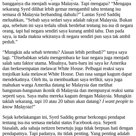
bangganya dia menjadi warga Malaysia. Tapi mengapa? “Mengapa
sekarang Syed dilihat lebih gemar mengambil tahu tentang isu
semasa di Malaysia berbanding dahulu?” Lantas Syed Saddiq
meluahkan, “Sebab saya sedari saya adalah rakyat Malaysia. Bukan
apa, sebelum ini saya terlalu sibuk berdebat tentang isu-isu di negara
orang, tapi hal negara sendiri saya kurang ambil tahu. Dan pada
saya, ia tiada makna sekiranya di negara sendiri pun saya tak ambil
peduli.”
“Mungkin ada sebab tertentu? Alasan lebih peribadi?” tanya saya
lagi. “Disebabkan selalu mengembara ke luar negara juga menjadi
salah satu faktor utama. Misalnya, baru-baru ini saya ke Amerika
dan berkesempatan melawat White House. Pelbagai reaksi saya
tonjolkan kala melawat White House. Dan rasa sangat kagum dapat
mendekatinya. Oleh itu, ia membuatkan saya terfikir, saya juga
mahukan warga Amerika datang ke Malaysia dan melihat
bangunan-bangunan ikonik di Malaysia dan mempunyai reaksi sama
seperti saya. Saya mahu mereka kagum dengan Malaysia. Mungkin
taklah sekarang, tapi 10 atau 20 tahun akan datang?
I want people to
know Malaysia
!”
Sejak kebelakangan ini, Syed Saddiq gemar berkongsi pendapat
tentang isu-isu semasa melalui status Facebook-nya. Seperti
biasalah, ada sahaja netizen bersetuju juga tidak berpuas hati dengan
pendapatnya. Tapi padanya, itu tidak penting. Yang penting adalah