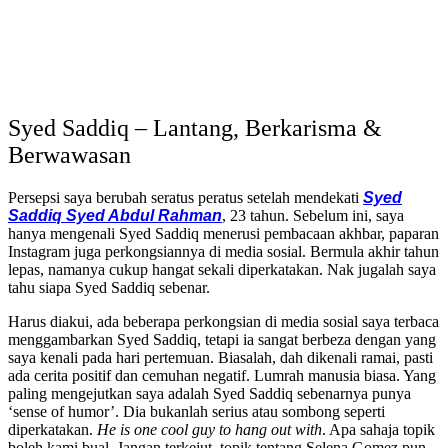
Syed Saddiq – Lantang, Berkarisma &
Berwawasan
Persepsi saya berubah seratus peratus setelah mendekati
Syed
Saddiq Syed Abdul Rahman
, 23 tahun. Sebelum ini, saya
hanya mengenali Syed Saddiq menerusi pembacaan akhbar, paparan
Instagram juga perkongsiannya di media sosial. Bermula akhir tahun
lepas, namanya cukup hangat sekali diperkatakan. Nak jugalah saya
tahu siapa Syed Saddiq sebenar.
Harus diakui, ada beberapa perkongsian di media sosial saya terbaca
menggambarkan Syed Saddiq, tetapi ia sangat berbeza dengan yang
saya kenali pada hari pertemuan. Biasalah, dah dikenali ramai, pasti
ada cerita positif dan cemuhan negatif. Lumrah manusia biasa. Yang
paling mengejutkan saya adalah Syed Saddiq sebenarnya punya
‘sense of humor’. Dia bukanlah serius atau sombong seperti
diperkatakan.
He is one cool guy to hang out with
. Apa sahaja topik
boleh kami bual. Jangan terkejut, topik tentang Selena Gomez pun