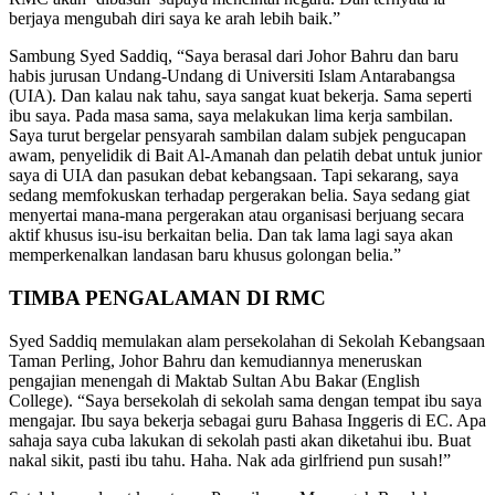
berjaya mengubah diri saya ke arah lebih baik.”
Sambung Syed Saddiq, “Saya berasal dari Johor Bahru dan baru
habis jurusan Undang-Undang di Universiti Islam Antarabangsa
(UIA). Dan kalau nak tahu, saya sangat kuat bekerja. Sama seperti
ibu saya. Pada masa sama, saya melakukan lima kerja sambilan.
Saya turut bergelar pensyarah sambilan dalam subjek pengucapan
awam, penyelidik di Bait Al-Amanah dan pelatih debat untuk junior
saya di UIA dan pasukan debat kebangsaan. Tapi sekarang, saya
sedang memfokuskan terhadap pergerakan belia. Saya sedang giat
menyertai mana-mana pergerakan atau organisasi berjuang secara
aktif khusus isu-isu berkaitan belia. Dan tak lama lagi saya akan
memperkenalkan landasan baru khusus golongan belia.”
TIMBA PENGALAMAN DI RMC
Syed Saddiq memulakan alam persekolahan di Sekolah Kebangsaan
Taman Perling, Johor Bahru dan kemudiannya meneruskan
pengajian menengah di Maktab Sultan Abu Bakar (English
College). “Saya bersekolah di sekolah sama dengan tempat ibu saya
mengajar. Ibu saya bekerja sebagai guru Bahasa Inggeris di EC. Apa
sahaja saya cuba lakukan di sekolah pasti akan diketahui ibu. Buat
nakal sikit, pasti ibu tahu. Haha. Nak ada girlfriend pun susah!”