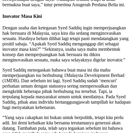
bermakna buat saya,” tutur penerima Anugerah Perdana Belia ini.
Inovator Masa Kini
Dengan usaha dan ketegasan Syed Saddiq ingin memperjuangkan
hak bersuara di Malaysia, saya kira dia sedang menginovasikan
sesuatu. Hasilnya belum dilihat lagi tetapi pasti mendatangkan yang
positif sahaja. “Apakah Syed Saddiq menganggap diri sebagai
inovator masa kini?” “Sekiranya, usaha saya mahu membentuk
konsep dan memperjuangkan hak bersuara itu dikira
menginovasikan sesuatu, maka saya selayaknya digelar inovator.”
Syed Saddiq menegaskan bahawa buat masa ini dia mahu
memperjuangkan isu berhubung 1Malaysia Development Berhad
(1MDB). Dan sebelum ini lagi, Syed Saddiq sudah ‘mencuri’
perhatian umum dengan statusnya sering mempersoalkan dan
mengkritik beberapa pihak berhubung isu tersebut. Tapi, ia
terpulang kepada masyarakat umum untuk menilainya. Pada Syed
Saddiq, pihak atau individu bertanggungjawab tampillah ke hadapan
bagi menyatakan kebenaran.
“Yang saya cakapkan ini bukan untuk berpolitik, tetapi kita perlu
adil. Ini demi kebaikan kita bersama terutamanya generasi akan
datang. Tambahan pula, telah saya tegaskan sebelum ini bahawa