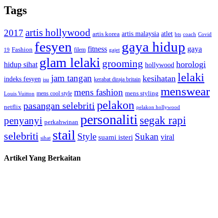
Tags
artis hollywood
2017
artis malaysia
artis korea
atlet
bts
coach
Covid
fesyen
gaya hidup
gaya
fitness
Fashion
19
filem
gajet
glam lelaki
grooming
horologi
hidup sihat
hollywood
lelaki
jam tangan
kesihatan
indeks fesyen
kerabat diraja britain
isu
menswear
mens fashion
mens cool style
mens styling
Louis Vuitton
pelakon
pasangan selebriti
netflix
pelakon hollywood
personaliti
segak rapi
penyanyi
perkahwinan
stail
selebriti
Style
Sukan
viral
suami isteri
sihat
Artikel Yang Berkaitan