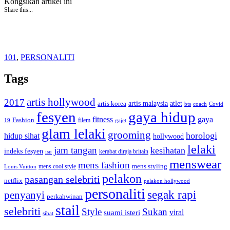
Kongsikan artikel ini
Share this...
101
,
PERSONALITI
Tags
artis hollywood
2017
artis malaysia
artis korea
atlet
bts
coach
Covid
fesyen
gaya hidup
gaya
fitness
Fashion
19
filem
gajet
glam lelaki
grooming
horologi
hidup sihat
hollywood
lelaki
jam tangan
kesihatan
indeks fesyen
kerabat diraja britain
isu
menswear
mens fashion
mens cool style
mens styling
Louis Vuitton
pelakon
pasangan selebriti
netflix
pelakon hollywood
personaliti
segak rapi
penyanyi
perkahwinan
stail
selebriti
Style
Sukan
viral
suami isteri
sihat