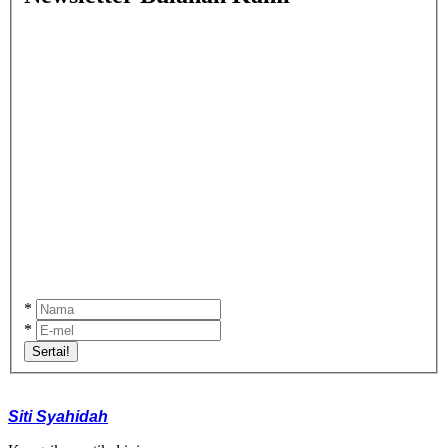
*
*
Sertai!
Siti Syahidah