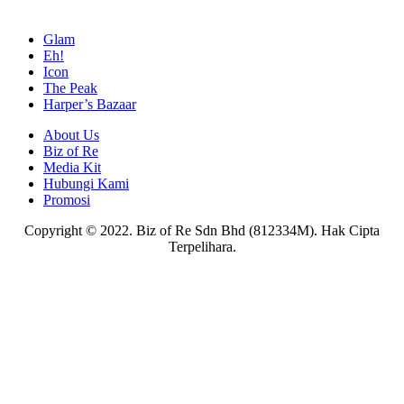
Glam
Eh!
Icon
The Peak
Harper’s Bazaar
About Us
Biz of Re
Media Kit
Hubungi Kami
Promosi
Copyright © 2022. Biz of Re Sdn Bhd (812334M). Hak Cipta
Terpelihara.