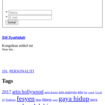
*
*
Sertai!
Siti Syahidah
Kongsikan artikel ini
Share this...
101
,
PERSONALITI
Tags
artis hollywood
2017
artis malaysia
artis korea
atlet
bts
coach
Covid
fesyen
gaya hidup
gaya
fitness
Fashion
19
filem
gajet