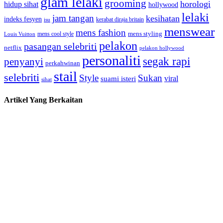
glam lelaki
grooming
horologi
hidup sihat
hollywood
lelaki
jam tangan
kesihatan
indeks fesyen
kerabat diraja britain
isu
menswear
mens fashion
mens cool style
mens styling
Louis Vuitton
pelakon
pasangan selebriti
netflix
pelakon hollywood
personaliti
segak rapi
penyanyi
perkahwinan
stail
selebriti
Style
Sukan
viral
suami isteri
sihat
Artikel Yang Berkaitan