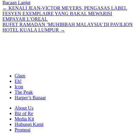
Bacaan Lanjut
Posts
← KENALI JEAN-VICTOR MEYERS, PENGASAS LABEL
FESYEN EXEMPLAIRE YANG BAKAL MEWARISI
navigation
EMPAYAR L’OREAL
BUFET RAMADAN ‘MUHIBBAH MALAYSIA’ DI PAVILION
HOTEL KUALA LUMPUR →
Glam
Eh!
Icon
The Peak
Harper’s Bazaar
About Us
Biz of Re
Media Kit
Hubungi Kami
Promosi