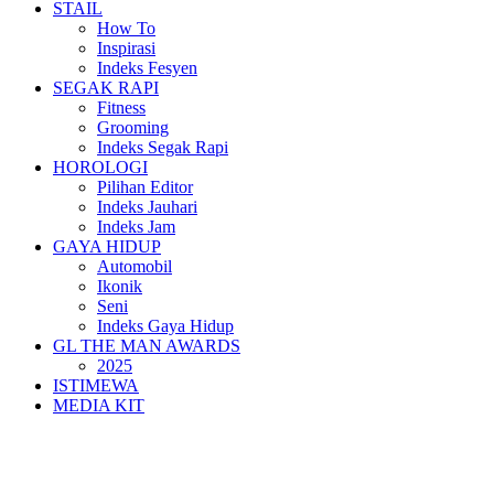
STAIL
How To
Inspirasi
Indeks Fesyen
SEGAK RAPI
Fitness
Grooming
Indeks Segak Rapi
HOROLOGI
Pilihan Editor
Indeks Jauhari
Indeks Jam
GAYA HIDUP
Automobil
Ikonik
Seni
Indeks Gaya Hidup
GL THE MAN AWARDS
2025
ISTIMEWA
MEDIA KIT