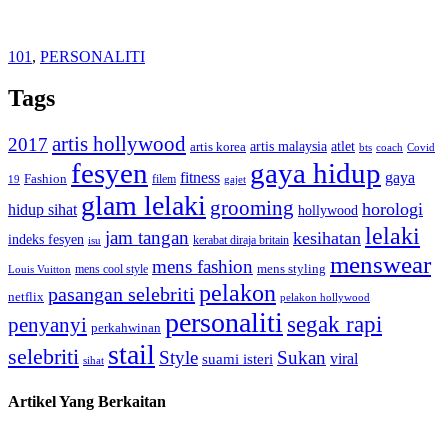
101
,
PERSONALITI
Tags
artis hollywood
2017
artis malaysia
artis korea
atlet
bts
coach
Covid
fesyen
gaya hidup
gaya
fitness
Fashion
19
filem
gajet
glam lelaki
grooming
horologi
hidup sihat
hollywood
lelaki
jam tangan
kesihatan
indeks fesyen
kerabat diraja britain
isu
menswear
mens fashion
mens cool style
mens styling
Louis Vuitton
pelakon
pasangan selebriti
netflix
pelakon hollywood
personaliti
segak rapi
penyanyi
perkahwinan
stail
selebriti
Style
Sukan
viral
suami isteri
sihat
Artikel Yang Berkaitan