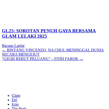
GL25: SOROTAN PENUH GAYA BERSAMA
GLAM LELAKI 2025
Bacaan Lanjut
Posts
← BINTANG VINCENZO, NA CHUL MENINGGAL DUNIA
SECARA MENGEJUT
navigation
“GIGIH REBUT PELUANG” – FITRI FAROK →
Glam
Eh!
Icon
The Peak