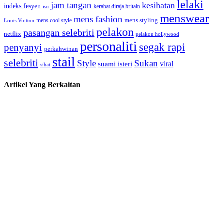
lelaki
jam tangan
kesihatan
indeks fesyen
kerabat diraja britain
isu
menswear
mens fashion
mens cool style
mens styling
Louis Vuitton
pelakon
pasangan selebriti
netflix
pelakon hollywood
personaliti
segak rapi
penyanyi
perkahwinan
stail
selebriti
Style
Sukan
viral
suami isteri
sihat
Artikel Yang Berkaitan