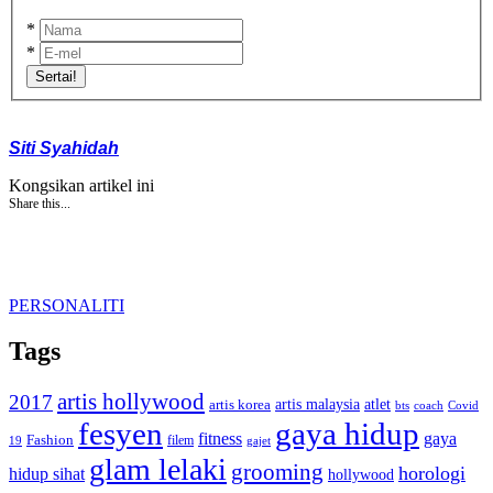
*
*
Sertai!
Siti Syahidah
Kongsikan artikel ini
Share this...
PERSONALITI
Tags
artis hollywood
2017
artis malaysia
artis korea
atlet
bts
coach
Covid
fesyen
gaya hidup
gaya
fitness
Fashion
19
filem
gajet
glam lelaki
grooming
horologi
hidup sihat
hollywood