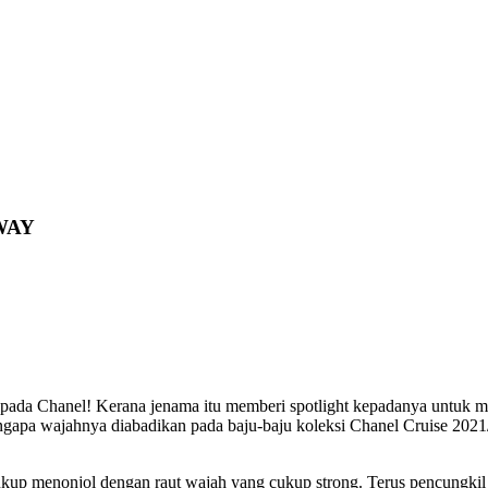
WAY
epada Chanel! Kerana jenama itu memberi spotlight kepadanya untuk m
engapa wajahnya diabadikan pada baju-baju koleksi Chanel Cruise 20
 cukup menonjol dengan raut wajah yang cukup strong. Terus pencungk