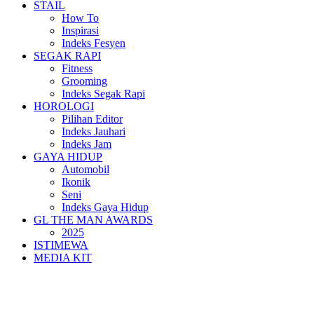
STAIL
How To
Inspirasi
Indeks Fesyen
SEGAK RAPI
Fitness
Grooming
Indeks Segak Rapi
HOROLOGI
Pilihan Editor
Indeks Jauhari
Indeks Jam
GAYA HIDUP
Automobil
Ikonik
Seni
Indeks Gaya Hidup
GL THE MAN AWARDS
2025
ISTIMEWA
MEDIA KIT