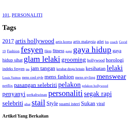
101
,
PERSONALITI
Tags
artis hollywood
2017
artis malaysia
artis korea
atlet
bts
coach
Covid
fesyen
gaya hidup
gaya
fitness
Fashion
19
filem
gajet
glam lelaki
grooming
horologi
hidup sihat
hollywood
lelaki
jam tangan
kesihatan
indeks fesyen
kerabat diraja britain
isu
menswear
mens fashion
mens cool style
mens styling
Louis Vuitton
pelakon
pasangan selebriti
netflix
pelakon hollywood
personaliti
segak rapi
penyanyi
perkahwinan
stail
selebriti
Style
Sukan
viral
suami isteri
sihat
Artikel Yang Berkaitan