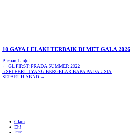
10 GAYA LELAKI TERBAIK DI MET GALA 2026
Bacaan Lanjut
Posts
← GL FIRST: PRADA SUMMER 2022
5 SELEBRITI YANG BERGELAR BAPA PADA USIA
navigation
SEPARUH ABAD →
Glam
Eh!
Icon