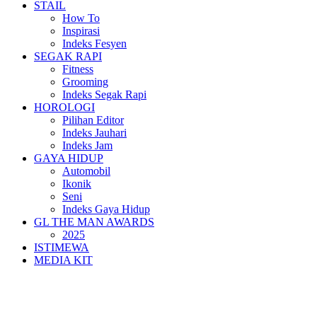
STAIL
How To
Inspirasi
Indeks Fesyen
SEGAK RAPI
Fitness
Grooming
Indeks Segak Rapi
HOROLOGI
Pilihan Editor
Indeks Jauhari
Indeks Jam
GAYA HIDUP
Automobil
Ikonik
Seni
Indeks Gaya Hidup
GL THE MAN AWARDS
2025
ISTIMEWA
MEDIA KIT