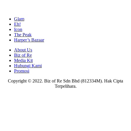
Glam
Eh!
Icon
The Peak
Harper’s Bazaar
About Us
Biz of Re
Media Kit
Hubungi Kami
Promosi
Copyright © 2022. Biz of Re Sdn Bhd (812334M). Hak Cipta
Terpelihara.