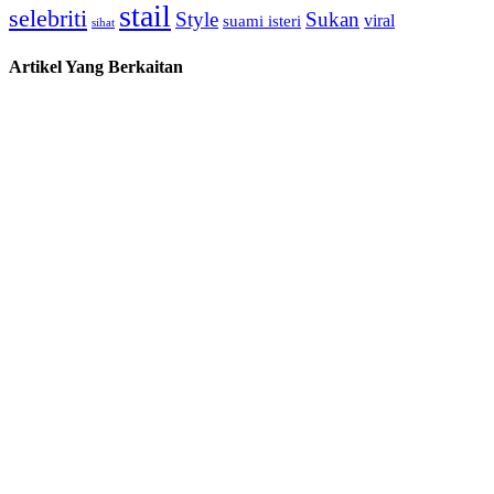
stail
selebriti
Style
Sukan
viral
suami isteri
sihat
Artikel Yang Berkaitan