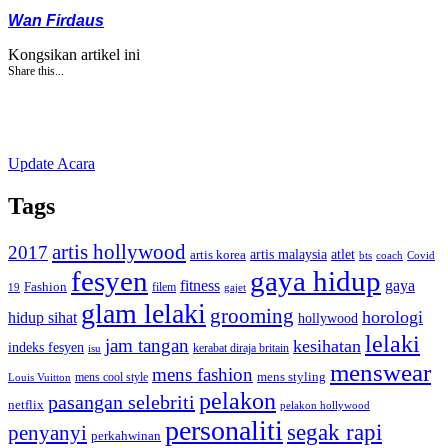
Wan Firdaus
Kongsikan artikel ini
Share this...
Update Acara
Tags
artis hollywood
2017
artis malaysia
artis korea
atlet
bts
coach
Covid
fesyen
gaya hidup
gaya
fitness
Fashion
19
filem
gajet
glam lelaki
grooming
horologi
hidup sihat
hollywood
lelaki
jam tangan
kesihatan
indeks fesyen
kerabat diraja britain
isu
menswear
mens fashion
mens cool style
mens styling
Louis Vuitton
pelakon
pasangan selebriti
netflix
pelakon hollywood
personaliti
segak rapi
penyanyi
perkahwinan