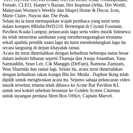
Female, CLEO, Harper’s Bazaar, Her Inspirasi (Jelita, Her World,
Malaysian Women’s Weekly dan Shape) Home & Decor, Icon,
Marie Claire, Nuyou dan The Peak.
Selain itu ia turut memaparkan wajah pembaca yang turut serta
dalam kempen #BluIncIWD219. Bertempat di Crystal Fountain,
Pavilion Kuala Lumpur, pelancaran lagu serta video muzik Istimewa
itu telah menerima sambutan yang memberangsangkan terutama
sekali apabila pemilik suara lagu itu turut mendendangkan lagu itu
secara langsung di depan khayalak ramai.
Acara itu turut dimeriahkan dengan kehadiran beberapa nama besar
dalam industri hiburan seperti Thanuja dan Anuja Ananthan, Yana
Samsuddin, Sean Lee, Cik Manggis (DeFam), Ramona Zamzam,
Wan Sharmila dan ramai lagi. Selain itu, acara turut dimeriahkan
dengan kehadiran rakan kongsi Blu Inc Media . Daphne Iking telah
dipilih untuk menghoskan acara itu. Sejurus sahaja pelancaran video
muzik tersebut, tetamu telah dibawa ke Acme Bar Pavilion KL
untuk sesi koktel sebelum beransur ke Golden Screen Cinemas
untuk tayangan perdana filem Box Office, Captain Marvel.