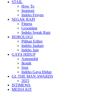
STAIL
How To
Inspirasi
Indeks Fesyen
SEGAK RAPI
Fitness
Grooming
Indeks Segak Rapi
HOROLOGI
Pilihan Editor
Indeks Jauhari
Indeks Jam
GAYA HIDUP
Automobil
Ikonik
Seni
Indeks Gaya Hidup
GL THE MAN AWARDS
2025
ISTIMEWA
MEDIA KIT