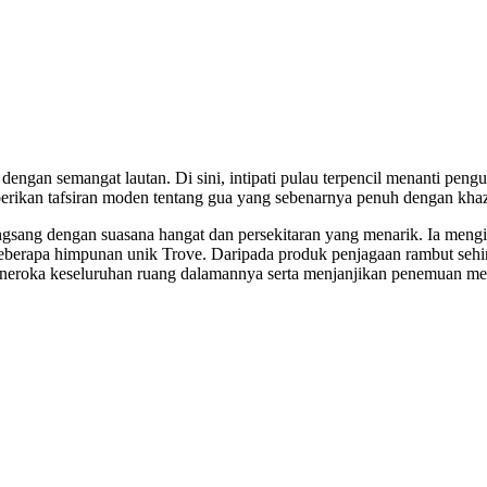
n dengan semangat lautan. Di sini, intipati pulau terpencil menanti p
kan tafsiran moden tentang gua yang sebenarnya penuh dengan kha
irangsang dengan suasana hangat dan persekitaran yang menarik. Ia men
eberapa himpunan unik Trove. Daripada produk penjagaan rambut sehi
eroka keseluruhan ruang dalamannya serta menjanjikan penemuan mena