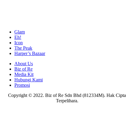
Glam
Eh!
Icon
The Peak
Harper’s Bazaar
About Us
Biz of Re
Media Kit
Hubungi Kami
Promosi
Copyright © 2022. Biz of Re Sdn Bhd (812334M). Hak Cipta
Terpelihara.