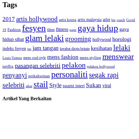
Tags
artis hollywood
2017
artis malaysia
artis korea
atlet
bts
coach
Covid
fesyen
gaya hidup
gaya
fitness
Fashion
19
filem
gajet
glam lelaki
grooming
horologi
hidup sihat
hollywood
lelaki
jam tangan
kesihatan
indeks fesyen
kerabat diraja britain
isu
menswear
mens fashion
mens cool style
mens styling
Louis Vuitton
pelakon
pasangan selebriti
netflix
pelakon hollywood
personaliti
segak rapi
penyanyi
perkahwinan
stail
selebriti
Style
Sukan
viral
suami isteri
sihat
Artikel Yang Berkaitan