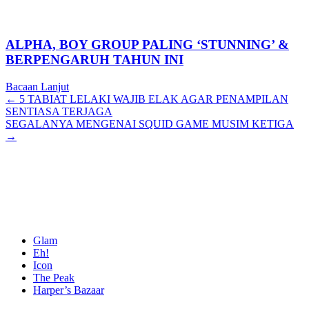
ALPHA, BOY GROUP PALING ‘STUNNING’ &
BERPENGARUH TAHUN INI
Bacaan Lanjut
Posts
← 5 TABIAT LELAKI WAJIB ELAK AGAR PENAMPILAN
SENTIASA TERJAGA
navigation
SEGALANYA MENGENAI SQUID GAME MUSIM KETIGA
→
Glam
Eh!
Icon
The Peak
Harper’s Bazaar