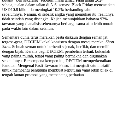
butang “beli sekarang” sebelum masa tamat. Pada tahun 2024
sahaja, jualan dalam talian di A.S. semasa Black Friday mencatatkan
USD10.8 bilion. Ia meningkat 10.2% berbanding tahun
sebelumnya. Namun, di sebalik angka yang memukau itu, realitinya
tidak seindah yang disangka. Kajian menunjukkan bahawa 92%
tawaran yang dianalisis sebenarnya berharga sama atau lebih murah
pada waktu lain dalam setahun.
Sementara dunia terus meraikan pesta diskaun dengan semangat
tergesa-gesa, DECIEM kekal konsisten dengan mesej mereka,
Shop
Slow.
Sebuah seruan untuk berhenti sejenak, berfikir, dan memilih
dengan bijak. Kerana bagi DECIEM, pembelian terbaik bukanlah
yang paling murah, tetapi yang paling bermakna dan digunakan
sepenuhnya. Bersempena kempen ini, DECIEM memperkenalkan
Panduan Mengenal Pasti Tawaran Palsu. Ini menjadi satu inisiatif
untuk membantu pengguna membuat keputusan yang lebih bijak di
tengah lautan promosi yang memancing perhatian.