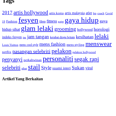
Tags
artis hollywood
2017
artis malaysia
artis korea
atlet
bts
coach
Covid
fesyen
gaya hidup
gaya
fitness
Fashion
19
filem
gajet
glam lelaki
grooming
horologi
hidup sihat
hollywood
lelaki
jam tangan
kesihatan
indeks fesyen
kerabat diraja britain
isu
menswear
mens fashion
mens cool style
mens styling
Louis Vuitton
pelakon
pasangan selebriti
netflix
pelakon hollywood
personaliti
segak rapi
penyanyi
perkahwinan
stail
selebriti
Style
Sukan
viral
suami isteri
sihat
Artikel Yang Berkaitan