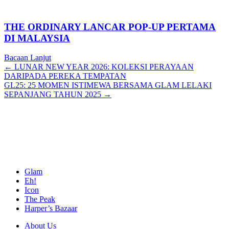
THE ORDINARY LANCAR POP-UP PERTAMA
DI MALAYSIA
Bacaan Lanjut
Posts
← LUNAR NEW YEAR 2026: KOLEKSI PERAYAAN
DARIPADA PEREKA TEMPATAN
navigation
GL25: 25 MOMEN ISTIMEWA BERSAMA GLAM LELAKI
SEPANJANG TAHUN 2025 →
Glam
Eh!
Icon
The Peak
Harper’s Bazaar
About Us