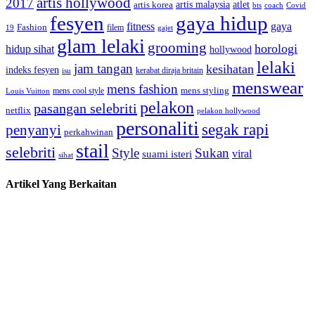
artis hollywood
2017
artis malaysia
artis korea
atlet
bts
coach
Covid
fesyen
gaya hidup
gaya
fitness
Fashion
19
filem
gajet
glam lelaki
grooming
horologi
hidup sihat
hollywood
lelaki
jam tangan
kesihatan
indeks fesyen
kerabat diraja britain
isu
menswear
mens fashion
mens cool style
mens styling
Louis Vuitton
pelakon
pasangan selebriti
netflix
pelakon hollywood
personaliti
segak rapi
penyanyi
perkahwinan
stail
selebriti
Style
Sukan
viral
suami isteri
sihat
Artikel Yang Berkaitan