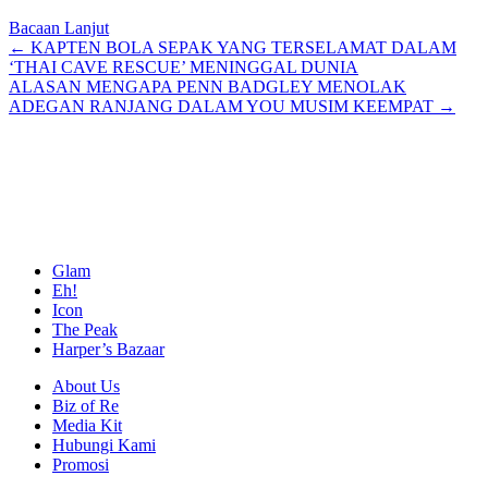
Bacaan Lanjut
Posts
← KAPTEN BOLA SEPAK YANG TERSELAMAT DALAM
‘THAI CAVE RESCUE’ MENINGGAL DUNIA
navigation
ALASAN MENGAPA PENN BADGLEY MENOLAK
ADEGAN RANJANG DALAM YOU MUSIM KEEMPAT →
Glam
Eh!
Icon
The Peak
Harper’s Bazaar
About Us
Biz of Re
Media Kit
Hubungi Kami
Promosi