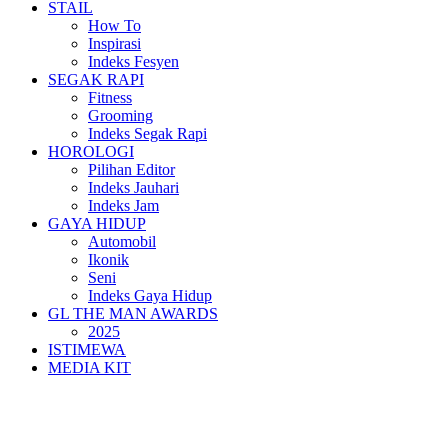
STAIL
How To
Inspirasi
Indeks Fesyen
SEGAK RAPI
Fitness
Grooming
Indeks Segak Rapi
HOROLOGI
Pilihan Editor
Indeks Jauhari
Indeks Jam
GAYA HIDUP
Automobil
Ikonik
Seni
Indeks Gaya Hidup
GL THE MAN AWARDS
2025
ISTIMEWA
MEDIA KIT