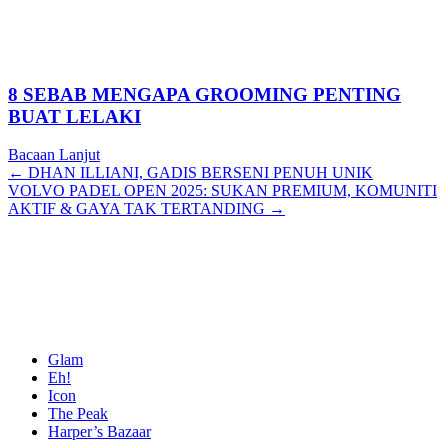
8 SEBAB MENGAPA GROOMING PENTING
BUAT LELAKI
Bacaan Lanjut
Posts
← DHAN ILLIANI, GADIS BERSENI PENUH UNIK
VOLVO PADEL OPEN 2025: SUKAN PREMIUM, KOMUNITI
navigation
AKTIF & GAYA TAK TERTANDING →
Glam
Eh!
Icon
The Peak
Harper’s Bazaar