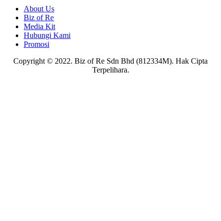
About Us
Biz of Re
Media Kit
Hubungi Kami
Promosi
Copyright © 2022. Biz of Re Sdn Bhd (812334M). Hak Cipta
Terpelihara.