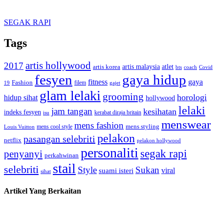
SEGAK RAPI
Tags
artis hollywood
2017
artis malaysia
artis korea
atlet
bts
coach
Covid
fesyen
gaya hidup
gaya
fitness
Fashion
19
filem
gajet
glam lelaki
grooming
horologi
hidup sihat
hollywood
lelaki
jam tangan
kesihatan
indeks fesyen
kerabat diraja britain
isu
menswear
mens fashion
mens cool style
mens styling
Louis Vuitton
pelakon
pasangan selebriti
netflix
pelakon hollywood
personaliti
segak rapi
penyanyi
perkahwinan
stail
selebriti
Style
Sukan
viral
suami isteri
sihat
Artikel Yang Berkaitan