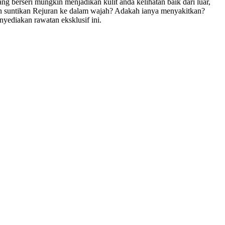
 berseri mungkin menjadikan kulit anda kelihatan baik dari luar,
gan suntikan Rejuran ke dalam wajah? Adakah ianya menyakitkan?
ediakan rawatan eksklusif ini.