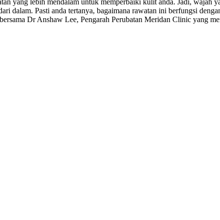
an yang lebih mendalam untuk memperbaiki kulit anda. Jadi, wajah yang
dari dalam. Pasti anda tertanya, bagaimana rawatan ini berfungsi den
 bersama Dr Anshaw Lee, Pengarah Perubatan Meridan Clinic yang meny