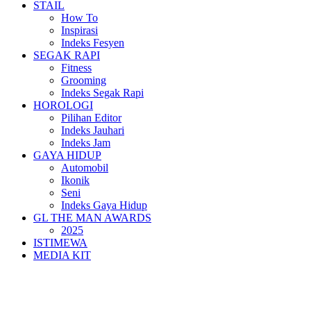
STAIL
How To
Inspirasi
Indeks Fesyen
SEGAK RAPI
Fitness
Grooming
Indeks Segak Rapi
HOROLOGI
Pilihan Editor
Indeks Jauhari
Indeks Jam
GAYA HIDUP
Automobil
Ikonik
Seni
Indeks Gaya Hidup
GL THE MAN AWARDS
2025
ISTIMEWA
MEDIA KIT