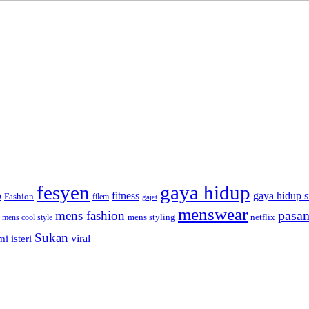
fesyen
gaya hidup
gaya hidup s
fitness
Fashion
9
filem
gajet
menswear
pasan
mens fashion
mens cool style
mens styling
netflix
Sukan
viral
i isteri