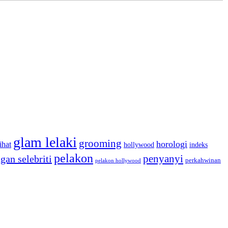
glam lelaki
grooming
horologi
ihat
hollywood
indeks
pelakon
penyanyi
gan selebriti
perkahwinan
pelakon hollywood