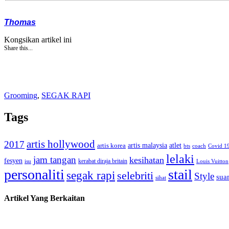
Thomas
Kongsikan artikel ini
Share this...
Grooming
,
SEGAK RAPI
Tags
artis hollywood
2017
artis malaysia
artis korea
atlet
bts
coach
Covid 1
lelaki
jam tangan
kesihatan
fesyen
kerabat diraja britain
isu
Louis Vuitton
personaliti
stail
segak rapi
selebriti
Style
suam
sihat
Artikel Yang Berkaitan