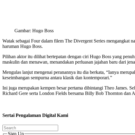
Gambar: Hugo Boss
Watak sebagai Four dalam filem The Divergent Series mengangkat na
haruman Hugo Boss.
Pilihan aktor itu dilihat bertepatan dengan ciri Hugo Boss yang pen
maskulin dan menawan, menandakan perluasan jajahan baru dari jen
Mengulas lanjut mengenai peranannya itu dia berkata, “Ianya meru
keseimbangan sempurna antara klasik dan kontemporari.”
Ini juga merupakan kempen besar pertama dibintangi Theo James. Sela
Richard Gere serta London Fields bersama Billy Bob Thornton dan 
Sertai Pengalaman Digital Kami
Sign Up