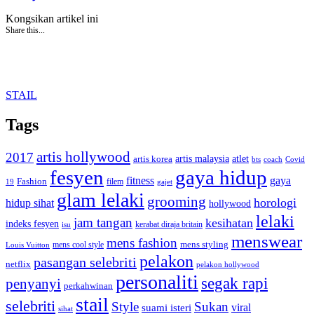
Kongsikan artikel ini
Share this...
STAIL
Tags
artis hollywood
2017
artis malaysia
artis korea
atlet
bts
coach
Covid
fesyen
gaya hidup
gaya
fitness
Fashion
19
filem
gajet
glam lelaki
grooming
horologi
hidup sihat
hollywood
lelaki
jam tangan
kesihatan
indeks fesyen
kerabat diraja britain
isu
menswear
mens fashion
mens cool style
mens styling
Louis Vuitton
pelakon
pasangan selebriti
netflix
pelakon hollywood
personaliti
segak rapi
penyanyi
perkahwinan
stail
selebriti
Style
Sukan
viral
suami isteri
sihat