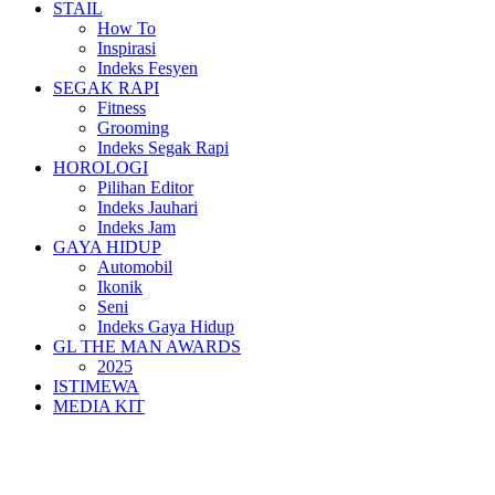
STAIL
How To
Inspirasi
Indeks Fesyen
SEGAK RAPI
Fitness
Grooming
Indeks Segak Rapi
HOROLOGI
Pilihan Editor
Indeks Jauhari
Indeks Jam
GAYA HIDUP
Automobil
Ikonik
Seni
Indeks Gaya Hidup
GL THE MAN AWARDS
2025
ISTIMEWA
MEDIA KIT