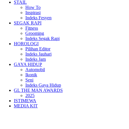
STAIL
How To
Inspirasi
Indeks Fesyen
SEGAK RAPI
Fitness
Grooming
Indeks Segak Rapi
HOROLOGI
Pilihan Editor
Indeks Jauhari
Indeks Jam
GAYA HIDUP
Automobil
Ikonik
Seni
Indeks Gaya Hidup
GL THE MAN AWARDS
2025
ISTIMEWA
MEDIA KIT